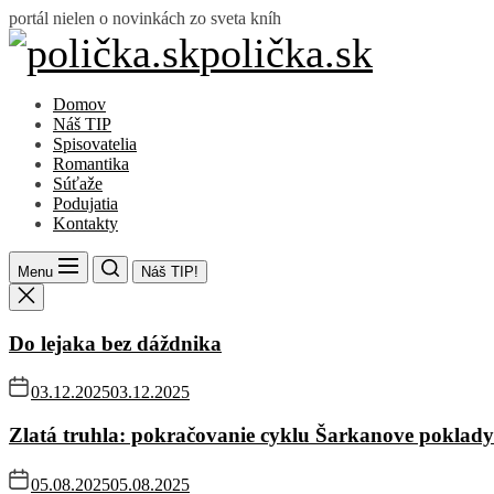
Skip
portál nielen o novinkách zo sveta kníh
to
polička.sk
polička.sk
the
content
Domov
Náš TIP
Spisovatelia
Romantika
Súťaže
Podujatia
Kontakty
Menu
Náš TIP!
Do lejaka bez dáždnika
03.12.2025
03.12.2025
Zlatá truhla: pokračovanie cyklu Šarkanove poklady
05.08.2025
05.08.2025