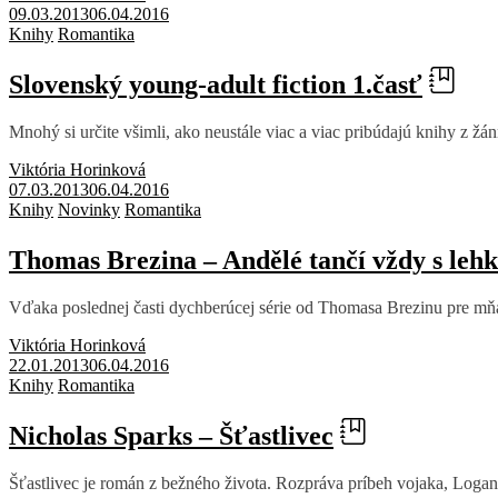
09.03.2013
06.04.2016
Knihy
Romantika
Slovenský young-adult fiction 1.časť
Mnohý si určite všimli, ako neustále viac a viac pribúdajú knihy z žá
Viktória Horinková
07.03.2013
06.04.2016
Knihy
Novinky
Romantika
Thomas Brezina – Andělé tančí vždy s lehkos
Vďaka poslednej časti dychberúcej série od Thomasa Brezinu pre mňa 
Viktória Horinková
22.01.2013
06.04.2016
Knihy
Romantika
Nicholas Sparks – Šťastlivec
Šťastlivec je román z bežného života. Rozpráva príbeh vojaka, Logana 