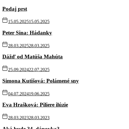
Podaj prst
15.05.2025
15.05.2025
Peter Sina: Hádanky
28.03.2025
28.03.2025
Dážď od Matúša Mahúta
25.09.2024
22.07.2025
Simona Kutišová: Polámené sny
04.07.2024
19.06.2025
Eva Hrašková: Piliere ilúzie
28.03.2023
28.03.2023
Aká bude 34. dánovka?