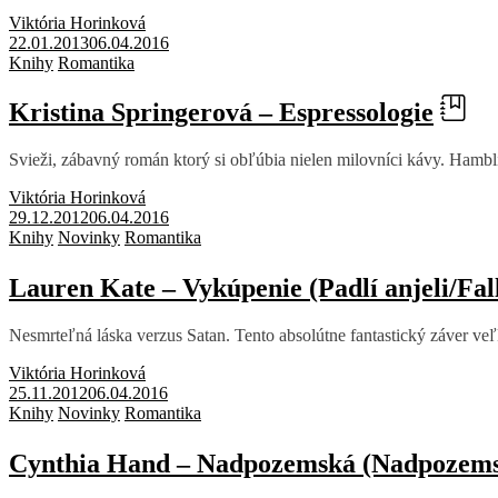
Viktória Horinková
22.01.2013
06.04.2016
Knihy
Romantika
Kristina Springerová – Espressologie
Svieži, zábavný román ktorý si obľúbia nielen milovníci kávy. Hambli
Viktória Horinková
29.12.2012
06.04.2016
Knihy
Novinky
Romantika
Lauren Kate – Vykúpenie (Padlí anjeli/Fal
Nesmrteľná láska verzus Satan. Tento absolútne fantastický záver veľk
Viktória Horinková
25.11.2012
06.04.2016
Knihy
Novinky
Romantika
Cynthia Hand – Nadpozemská (Nadpozems