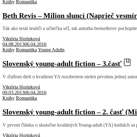
Knihy
Romantika
Beth Revis – Milion sluncí (Naprieč vesmí
Tak ako tesár tesárči a učiteľka učí, tak autorka bestsellerov pochopi
Viktória Horinková
04.08.2013
06.04.2016
Knihy
Romantika
Young Adults
Slovenský young-adult fiction – 3.časť
V ďalšom dieli o kvalitom YA rozoberiem nielen prvotinu jednej auto
Viktória Horinková
09.03.2013
06.04.2016
Knihy
Romantika
Slovenský young-adult fiction – 2. časť (
V prvom článku o skutočne kvalitných Young-adult (YA) knihách sa p
Viktória Horinková