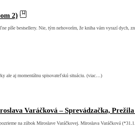
rom 2)
teľne píše bestsellery. Nie, tým nehovorím, že kniha vám vyrazí dych, z
rky ale aj momentálnu spisovateľskú situáciu. (viac…)
Miroslava Varáčková – Sprevádzačka, Prežila
ozrieme na zúbok Miroslave Varáčkovej. Miroslava Varáčková (*31.1.19