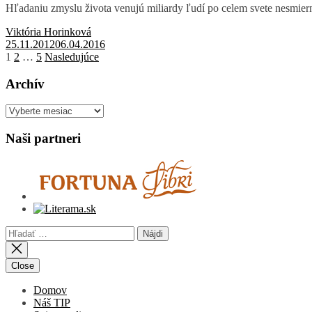
Hľadaniu zmyslu života venujú miliardy ľudí po celem svete nesmierne
Viktória Horinková
25.11.2012
06.04.2016
Stránkovanie
1
2
…
5
Nasledujúce
príspevkov
Archív
Archív
Naši partneri
Hľadať:
Close
Domov
Náš TIP