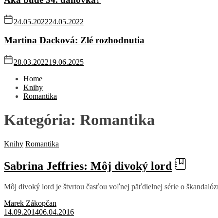
24.05.2022
24.05.2022
Martina Dacková: Zlé rozhodnutia
28.03.2022
19.06.2025
Home
Knihy
Romantika
Kategória:
Romantika
Knihy
Romantika
Sabrina Jeffries: Môj divoký lord
Môj divoký lord je štvrtou časťou voľnej päťdielnej série o škandaló
Marek Zákopčan
14.09.2014
06.04.2016