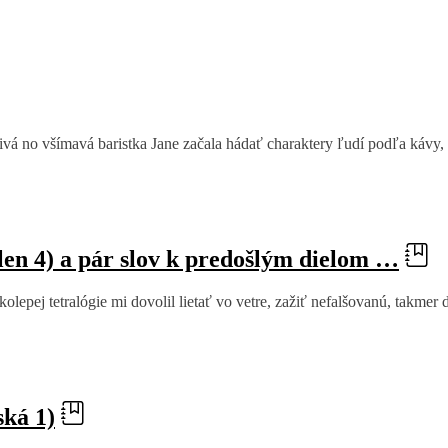
vá no všímavá baristka Jane začala hádať charaktery ľudí podľa kávy, k
len 4) a pár slov k predošlým dielom …
olepej tetralógie mi dovolil lietať vo vetre, zažiť nefalšovanú, takmer 
ká 1)