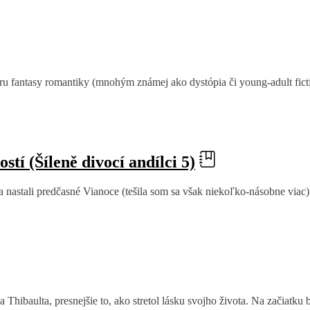
nru fantasy romantiky (mnohým známej ako dystópia či young-adult fictio
tí (Šíleně divocí andílci 5)
nastali predčasné Vianoce (tešila som sa však niekoľko-násobne viac).
Thibaulta, presnejšie to, ako stretol lásku svojho života. Na začiatku 