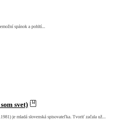
nemožní spánok a pohltí...
 som svet)
81) je mladá slovenská spisovateľka. Tvoriť začala už...