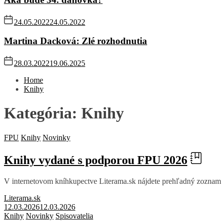
24.05.2022
24.05.2022
Martina Dacková: Zlé rozhodnutia
28.03.2022
19.06.2025
Home
Knihy
Kategória:
Knihy
FPU
Knihy
Novinky
Knihy vydané s podporou FPU 2026
V internetovom kníhkupectve Literama.sk nájdete prehľadný zoznam n
Literama.sk
12.03.2026
12.03.2026
Knihy
Novinky
Spisovatelia