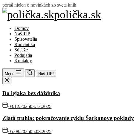
Skip
portál nielen o novinkách zo sveta kníh
to
polička.sk
polička.sk
the
content
Domov
Náš TIP
Spisovatelia
Romantika
Súťaže
Podujatia
Kontakty
Menu
Náš TIP!
Do lejaka bez dáždnika
03.12.2025
03.12.2025
Zlatá truhla: pokračovanie cyklu Šarkanove poklady
05.08.2025
05.08.2025