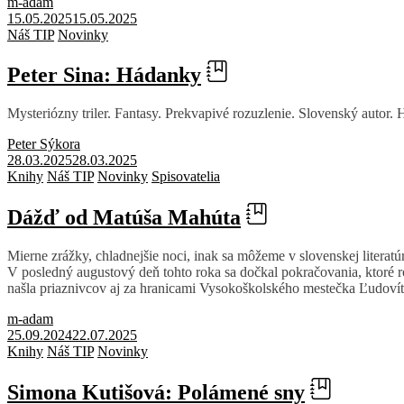
m-adam
15.05.2025
15.05.2025
Náš TIP
Novinky
Peter Sina: Hádanky
Mysteriózny triler. Fantasy. Prekvapivé rozuzlenie. Slovenský autor.
Peter Sýkora
28.03.2025
28.03.2025
Knihy
Náš TIP
Novinky
Spisovatelia
Dážď od Matúša Mahúta
Mierne zrážky, chladnejšie noci, inak sa môžeme v slovenskej literat
V posledný augustový deň tohto roka sa dočkal pokračovania, ktoré ro
našla priaznivcov aj za hranicami Vysokoškolského mestečka Ľudovít
m-adam
25.09.2024
22.07.2025
Knihy
Náš TIP
Novinky
Simona Kutišová: Polámené sny