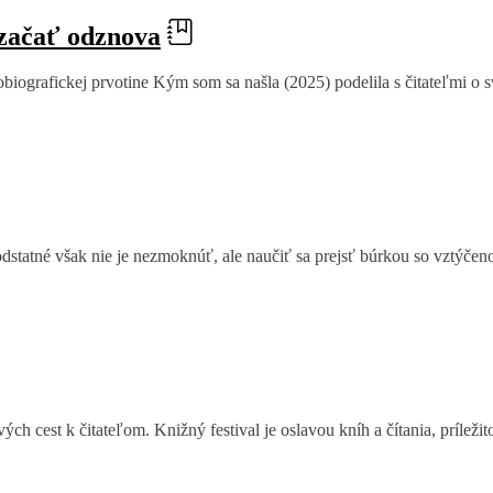
 začať odznova
biografickej prvotine Kým som sa našla (2025) podelila s čitateľmi o sv
odstatné však nie je nezmoknúť, ale naučiť sa prejsť búrkou so vztýčen
h cest k čitateľom. Knižný festival je oslavou kníh a čítania, príležito