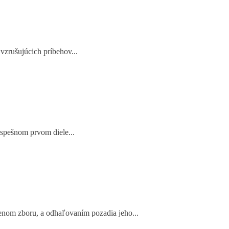
 vzrušujúcich príbehov...
úspešnom prvom diele...
členom zboru, a odhaľovaním pozadia jeho...