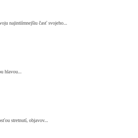
oju najintiímnejšiu časť svojeho...
ou hlavou...
sťou stretnutí, objavov...