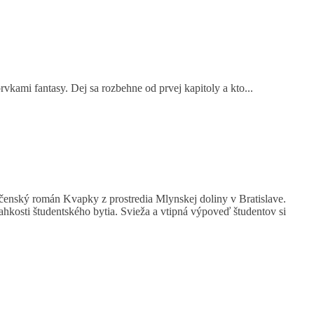
vkami fantasy. Dej sa rozbehne od prvej kapitoly a kto...
ločenský román Kvapky z prostredia Mlynskej doliny v Bratislave.
ahkosti študentského bytia. Svieža a vtipná výpoveď študentov si