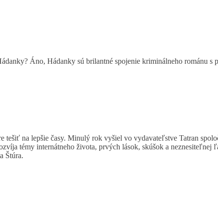
 Hádanky? Áno, Hádanky sú brilantné spojenie kriminálneho románu s pr
úre tešiť na lepšie časy. Minulý rok vyšiel vo vydavateľstve Tatran spo
zvíja témy internátneho života, prvých lások, skúšok a neznesiteľnej ľ
a Štúra.