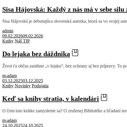
Sisa Hájovská: Každý z nás má v sebe silu
Sisa Hájovská je debutujúca slovenská autorka, ktorá sa vo svojej auto
admin
09.02.2026
09.02.2026
Knihy
Náš TIP
Do lejaka bez dáždnika
Život ťa občas zastihne „v lejaku“, bez ochrany aj bez prípravy. To p
m-adam
03.12.2025
03.12.2025
Knihy
Novinky
Podujatia
Keď sa knihy stratia, v kalendári
O čom toto krátke zamyslenie sa? O zrušenej Bibliotéke a hľadaní novýc
m-adam
24.10.2025
24.10.2025