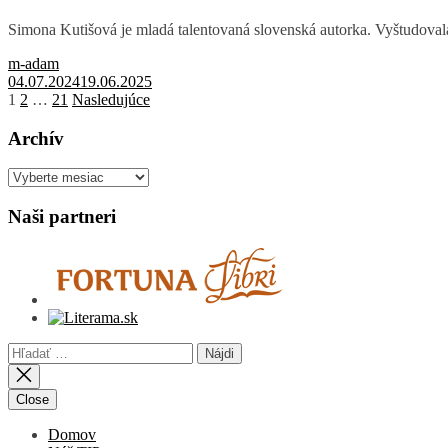
Simona Kutišová je mladá talentovaná slovenská autorka. Vyštudovala p
m-adam
04.07.2024
19.06.2025
Stránkovanie
1
2
…
21
Nasledujúce
príspevkov
Archív
Archív
Naši partneri
Hľadať:
Close
Domov