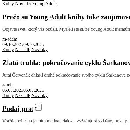
Knihy
Novinky
Young Adults
Prečo sú Young Adult knihy také zaujímav
Objavte svet, ktorý vás okúzli. Mysleli ste si, že Young Adult literatú
m-adam
09.10.2025
09.10.2025
Knihy
Náš TIP
Novinky
Zlatá truhla: pokračovanie cyklu Šarkano
Juraj Červenák ohlásil druhé pokračovanie svojho cyklu Šarkanove pok
admin
05.08.2025
05.08.2025
Knihy
Náš TIP
Novinky
Podaj prst
Vražda policajta je mimoriadna udalosť, vyžaduje si zvláštny prístup.