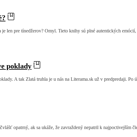
é?
ra je len pre tínedžerov? Omyl. Tieto knihy sú plné autentických emócií,
ve poklady
lady. A tak Zlatá truhla je u nás na Literama.sk už v predpredaji. Po 
 Zvlášť opatrný, ak sa ukáže, že zavraždený nepatril k najpoctivejším 