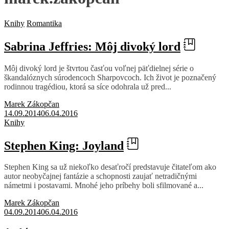
Knihy
Romantika
Sabrina Jeffries: Môj divoký lord
Môj divoký lord je štvrtou časťou voľnej päťdielnej série o
škandalóznych súrodencoch Sharpovcoch. Ich život je poznačený
rodinnou tragédiou, ktorá sa síce odohrala už pred...
Marek Zákopčan
14.09.2014
06.04.2016
Knihy
Stephen King: Joyland
Stephen King sa už niekoľko desaťročí predstavuje čitateľom ako
autor neobyčajnej fantázie a schopnosti zaujať netradičnými
námetmi i postavami. Mnohé jeho príbehy boli sfilmované a...
Marek Zákopčan
04.09.2014
06.04.2016