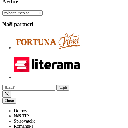
Archív
Archív
Naši partneri
Hľadať:
Close
Domov
Náš TIP
Spisovatelia
Romantika