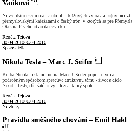
Vaňková
Nový historický román z obdobia krížových výprav a bojov medzi
přemyslovskými kniežatami o český trón, v ktorých sa pre Přemysla
Otakara Prvého otvorila cesta ku...
Renáta Tejová
30.04.2010
06.04.2016
Spisovatelia
Nikola Tesla – Marc J. Seifer
Kniha Nicola Tesla od autora Marc J. Seifer populárnym a
podrobným spôsobom spracúva atraktívnu tému - život a dielo
Nikolu Tesly, dôležitého vynálezca, ktorý spolu...
Renáta Tejová
30.04.2010
06.04.2016
Novinky
Pravidla směšného chování – Emil Hakl