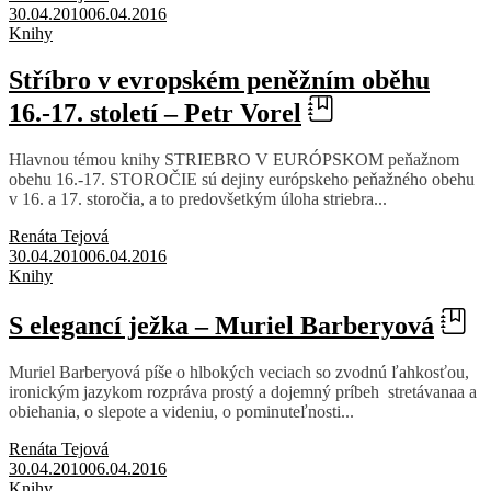
30.04.2010
06.04.2016
Knihy
Stříbro v evropském peněžním oběhu
16.-17. století – Petr Vorel
Hlavnou témou knihy STRIEBRO V EURÓPSKOM peňažnom
obehu 16.-17. STOROČIE sú dejiny európskeho peňažného obehu
v 16. a 17. storočia, a to predovšetkým úloha striebra...
Renáta Tejová
30.04.2010
06.04.2016
Knihy
S elegancí ježka – Muriel Barberyová
Muriel Barberyová píše o hlbokých veciach so zvodnú ľahkosťou,
ironickým jazykom rozpráva prostý a dojemný príbeh stretávanaa a
obiehania, o slepote a videniu, o pominuteľnosti...
Renáta Tejová
30.04.2010
06.04.2016
Knihy