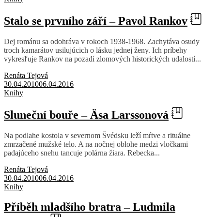
Stalo se prvního září – Pavol Rankov
Dej románu sa odohráva v rokoch 1938-1968. Zachytáva osudy
troch kamarátov usilujúcich o lásku jednej ženy. Ich príbehy
vykresľuje Rankov na pozadí zlomových historických udalostí...
Renáta Tejová
30.04.2010
06.04.2016
Knihy
Sluneční bouře – Äsa Larssonová
Na podlahe kostola v severnom Švédsku leží mŕtve a rituálne
zmrzačené mužské telo. A na nočnej oblohe medzi vločkami
padajúceho snehu tancuje polárna žiara. Rebecka...
Renáta Tejová
30.04.2010
06.04.2016
Knihy
Příběh mladšího bratra – Ludmila