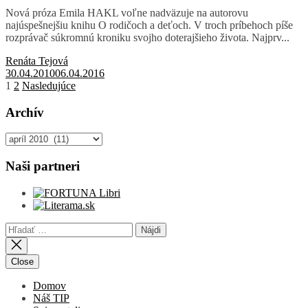
Nová próza Emila HAKL voľne nadväzuje na autorovu
najúspešnejšiu knihu O rodičoch a deťoch. V troch príbehoch píše
rozprávač súkromnú kroniku svojho doterajšieho života. Najprv...
Renáta Tejová
30.04.2010
06.04.2016
Stránkovanie
1
2
Nasledujúce
príspevkov
Archív
Archív
Naši partneri
Hľadať:
Close
Domov
Náš TIP