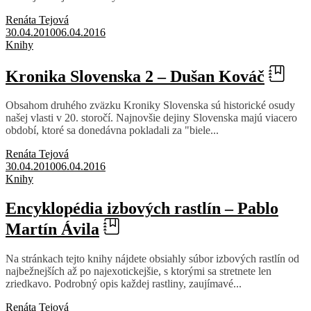
Renáta Tejová
30.04.2010
06.04.2016
Knihy
Kronika Slovenska 2 – Dušan Kováč
Obsahom druhého zväzku Kroniky Slovenska sú historické osudy
našej vlasti v 20. storočí. Najnovšie dejiny Slovenska majú viacero
období, ktoré sa donedávna pokladali za "biele...
Renáta Tejová
30.04.2010
06.04.2016
Knihy
Encyklopédia izbových rastlín – Pablo
Martín Ávila
Na stránkach tejto knihy nájdete obsiahly súbor izbových rastlín od
najbežnejších až po najexotickejšie, s ktorými sa stretnete len
zriedkavo. Podrobný opis každej rastliny, zaujímavé...
Renáta Tejová