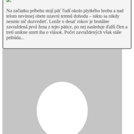
Na začiatku príbehu stojí päť ľudí okolo plytkého hrobu a nad
telom nevinnej obete uzavrú temnú dohodu – nikto sa nikdy
nesmie nič dozvedieť. Lenže o desať rokov je brutálne
zavraždená prvá žena z tejto pätice, po nej nasleduje ďalší člen a
tretí unikne smrti iba o vlások. Počet zavraždených však stále
pribúda...