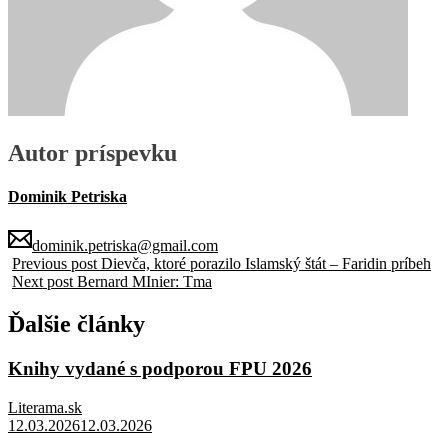
Autor príspevku
Dominik Petriska
dominik.petriska@gmail.com
Previous post
Dievča, ktoré porazilo Islamský štát – Faridin príbeh
Next post
Bernard MInier: Tma
Ďalšie články
Knihy vydané s podporou FPU 2026
Literama.sk
12.03.2026
12.03.2026