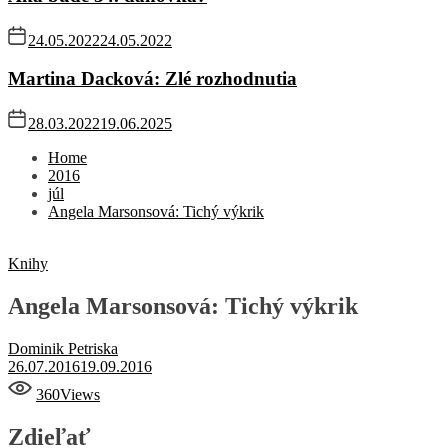
24.05.2022
24.05.2022
Martina Dacková: Zlé rozhodnutia
28.03.2022
19.06.2025
Home
2016
júl
Angela Marsonsová: Tichý výkrik
Knihy
Angela Marsonsová: Tichý výkrik
Dominik Petriska
26.07.2016
19.09.2016
360
Views
Zdieľať