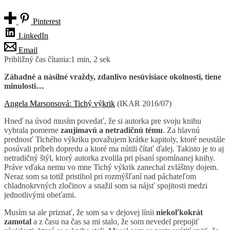
Pinterest
LinkedIn
Email
Približný čas čítania:
1 min, 2 sek
Záhadné a násilné vraždy, zdanlivo nesúvisiace okolnosti, tiene
minulosti…
Angela Marsonsová: Tichý výkrik
(IKAR 2016/07)
Hneď na úvod musím povedať, že si autorka pre svoju knihu
vybrala pomerne
zaujímavú a netradičnú tému
. Za hlavnú
prednosť Tichého výkriku považujem krátke kapitoly, ktoré neustále
posúvali príbeh dopredu a ktoré ma nútili čítať ďalej. Takisto je to aj
netradičný štýl, ktorý autorka zvolila pri písaní spomínanej knihy.
Práve vďaka nemu vo mne Tichý výkrik zanechal zvláštny dojem.
Neraz som sa totiž pristihol pri rozmýšľaní nad páchateľom
chladnokrvných zločinov a snažil som sa nájsť spojitosti medzi
jednotlivými obeťami.
Musím sa ale priznať, že som sa v dejovej línii
niekoľkokrát
zamotal
a z času na čas sa mi stalo, že som nevedel prepojiť