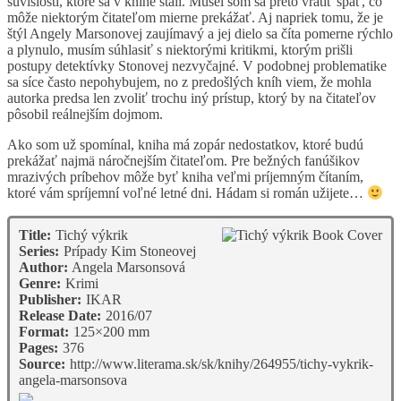
súvislosti, ktoré sa v knihe stali. Musel som sa preto vrátiť späť, čo
môže niektorým čitateľom mierne prekážať. Aj napriek tomu, že je
štýl Angely Marsonovej zaujímavý a jej dielo sa číta pomerne rýchlo
a plynulo, musím súhlasiť s niektorými kritikmi, ktorým prišli
postupy detektívky Stonovej nezvyčajné. V podobnej problematike
sa síce často nepohybujem, no z predošlých kníh viem, že mohla
autorka predsa len zvoliť trochu iný prístup, ktorý by na čitateľov
pôsobil reálnejším dojmom.
Ako som už spomínal, kniha má zopár nedostatkov, ktoré budú
prekážať najmä náročnejším čitateľom. Pre bežných fanúšikov
mrazivých príbehov môže byť kniha veľmi príjemným čítaním,
ktoré vám spríjemní voľné letné dni. Hádam si román užijete…
Title:
Tichý výkrik
Series:
Prípady Kim Stoneovej
Author:
Angela Marsonsová
Genre:
Krimi
Publisher:
IKAR
Release Date:
2016/07
Format:
125×200 mm
Pages:
376
Source:
http://www.literama.sk/sk/knihy/264955/tichy-vykrik-
angela-marsonsova