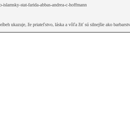
o-islamsky-stat-farida-abbas-andrea-c-hoffmann
h ukazuje, že priateľstvo, láska a vôľa žiť sú silnejšie ako barbarst