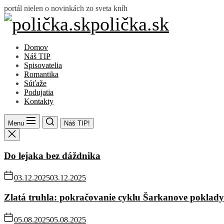
Skip
portál nielen o novinkách zo sveta kníh
to
polička.sk
polička.sk
the
content
Domov
Náš TIP
Spisovatelia
Romantika
Súťaže
Podujatia
Kontakty
Menu
Náš TIP!
Do lejaka bez dáždnika
03.12.2025
03.12.2025
Zlatá truhla: pokračovanie cyklu Šarkanove poklady
05.08.2025
05.08.2025