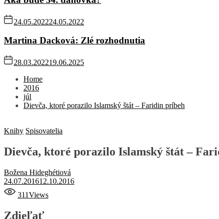
24.05.2022
24.05.2022
Martina Dacková: Zlé rozhodnutia
28.03.2022
19.06.2025
Home
2016
júl
Dievča, ktoré porazilo Islamský štát – Faridin príbeh
Knihy
Spisovatelia
Dievča, ktoré porazilo Islamský štát – Far
Božena Hideghétiová
24.07.2016
12.10.2016
311
Views
Zdieľať