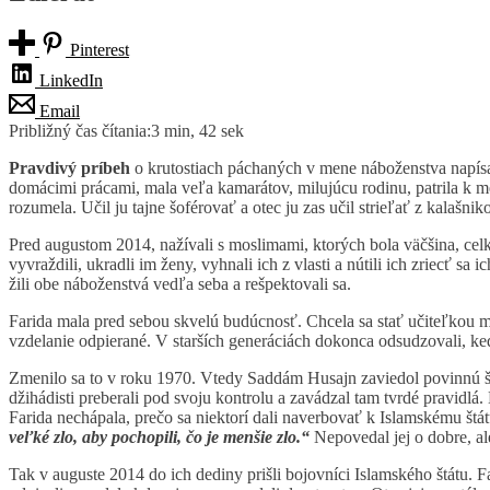
Pinterest
LinkedIn
Email
Približný čas čítania:
3 min, 42 sek
Pravdivý príbeh
o krutostiach páchaných v mene náboženstva napísa
domácimi prácami, mala veľa kamarátov, milujúcu rodinu, patrila k me
rozumela. Učil ju tajne šoférovať a otec ju zas učil strieľať z kalašn
Pred augustom 2014, nažívali s moslimami, ktorých bola väčšina, celko
vyvraždili, ukradli im ženy, vyhnali ich z vlasti a nútili ich zriecť s
žili obe náboženstvá vedľa seba a rešpektovali sa.
Farida mala pred sebou skvelú budúcnosť. Chcela sa stať učiteľkou mat
vzdelanie odpierané. V starších generáciách dokonca odsudzovali, keď 
Zmenilo sa to v roku 1970. Vtedy Saddám Husajn zaviedol povinnú ško
džihádisti preberali pod svoju kontrolu a zavádzal tam tvrdé pravidlá.
Farida nechápala, prečo sa niektorí dali naverbovať k Islamskému št
veľké zlo, aby pochopili, čo je menšie zlo.“
Nepovedal jej o dobre, a
Tak v auguste 2014 do ich dediny prišli bojovníci Islamského štátu. Far