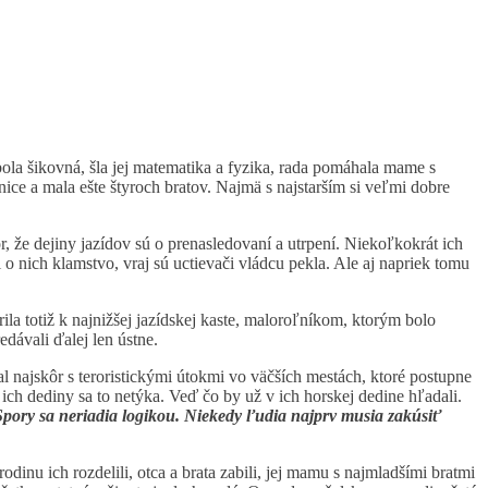
 bola šikovná, šla jej matematika a fyzika, rada pomáhala mame s
ice a mala ešte štyroch bratov. Najmä s najstarším si veľmi dobre
, že dejiny jazídov sú o prenasledovaní a utrpení. Niekoľkokrát ich
i o nich klamstvo, vraj sú uctievači vládcu pekla. Ale aj napriek tomu
ila totiž k najnižšej jazídskej kaste, maloroľníkom, ktorým bolo
dávali ďalej len ústne.
 najskôr s teroristickými útokmi vo väčších mestách, ktoré postupne
 ich dediny sa to netýka. Veď čo by už v ich horskej dedine hľadali.
pory sa neriadia logikou. Niekedy ľudia najprv musia zakúsiť
odinu ich rozdelili, otca a brata zabili, jej mamu s najmladšími bratmi