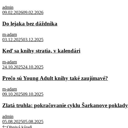
admin
09.02.2026
09.02.2026
Do lejaka bez dáždnika
m-adam
03.12.2025
03.12.2025
Keď sa knihy stratia, v kalendári
m-adam
24.10.2025
24.10.2025
Prečo sú Young Adult knihy také zaujímavé?
m-adam
09.10.2025
09.10.2025
Zlatá truhla: pokračovanie cyklu Šarkanove poklady
admin
05.08.2025
05.08.2025
Navigácia
Previous
Ohnivá kázeň