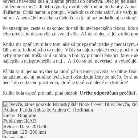
odviezli nevedela kde a ju samu predali do otroctva. Otec jej neustál
ani len nerozmýšľali, lebo tým by uvrhli celú rodinu do hanby. A ona t
ďalšiemu. Cítila hanbu a potupu. Viackrát sa chcela zabiť, ale vždy ju 
odpor. A neustále myslela na útek, čo sa jej aj raz podarilo aj so skupi
Po strastiplnej ceste sa nakoniec dostali do utečeneckého tábora, kde s
lebo predsa to nespravila zo svojej vôle. Až nakoniec sa jej z toho po
Kniha ma opäť utvrdila v tom, aké sú priepastné rozdiely medzi tým, čo
žili spolu. Jednoducho to nejde. Vždy sa nájdu nejaké trecie plochy 
keby sme mali trošku inú kultúru, a boli by pri moci fanatici, ktovie a
najlepšie a najsprávnejšie a naj… A tí čo sú iní, neveriaci, a vybočujú
Páčila sa mi jedna myšlienka ktorú pán Króner povedal vo filme Tisíc
fanatizmu, ale aj morálke tých, ktorí odsudzujú ženy za niečo, čo si n
liečiť do cudzieho prostredia, ktoré je také vzdialené ich kultúre?
Kniha bola aspoň pre mňa plná otázok.
Určite odporúčam prečítať
Title:
Dievča, kto
Author:
Farida Abbas & Andrea C. Hoffmann
Genre:
Biografie
Publisher:
IKAR
Release Date:
2016/06
Format:
125×200 mm
Pages:
240