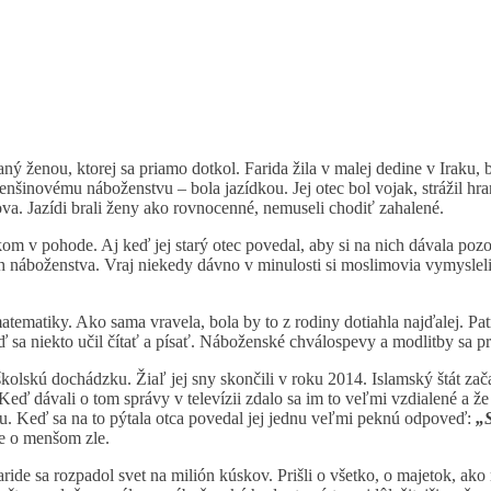
ný ženou, ktorej sa priamo dotkol.
Farida žila v malej dedine v Iraku,
nšinovému náboženstvu – bola jazídkou. Jej otec bol vojak, strážil hran
ikova. Jazídi brali ženy ako rovnocenné, nemuseli chodiť zahalené.
m v pohode. Aj keď jej starý otec povedal, aby si na nich dávala pozor
a ich náboženstva. Vraj niekedy dávno v minulosti si moslimovia vymyslel
ematiky. Ako sama vravela, bola by to z rodiny dotiahla najďalej. Patr
sa niekto učil čítať a písať. Náboženské chválospevy a modlitby sa pre
lskú dochádzku. Žiaľ jej sny skončili v roku 2014. Islamský štát začal
 Keď dávali o tom správy v televízii zdalo sa im to veľmi vzdialené a že
átu. Keď sa na to pýtala otca povedal jej jednu veľmi peknú odpoveď:
„S
le o menšom zle.
ide sa rozpadol svet na milión kúskov. Prišli o všetko, o majetok, ako r