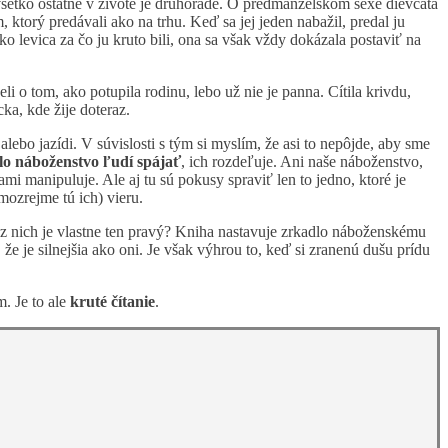
e všetko ostatné v živote je druhoradé. O predmanželskom sexe dievčatá
 ktorý predávali ako na trhu. Keď sa jej jeden nabažil, predal ju
ako levica za čo ju kruto bili, ona sa však vždy dokázala postaviť na
eli o tom, ako potupila rodinu, lebo už nie je panna. Cítila krivdu,
ka, kde žije doteraz.
lebo jazídi. V súvislosti s tým si myslím, že asi to nepôjde, aby sme
lo náboženstvo ľudí spájať
, ich rozdeľuje. Ani naše náboženstvo,
nami manipuluje. Ale aj tu sú pokusy spraviť len to jedno, ktoré je
amozrejme tú ich) vieru.
ý z nich je vlastne ten pravý? Kniha nastavuje zrkadlo náboženskému
že je silnejšia ako oni. Je však výhrou to, keď si zranenú dušu prídu
m. Je to ale
kruté čítanie
.