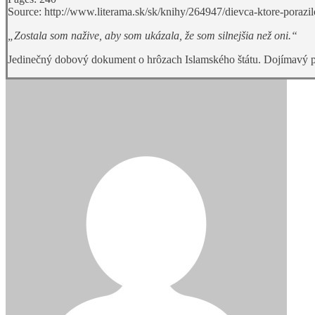
Source:
http://www.literama.sk/sk/knihy/264947/dievca-ktore-porazil
„Zostala som nažive, aby som ukázala, že som silnejšia než oni.“
Jedinečný dobový dokument o hrôzach Islamského štátu. Dojímavý príbe