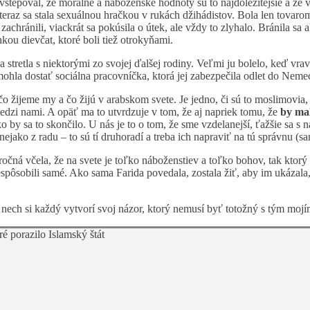
e vštepoval, že morálne a náboženské hodnoty sú to najdôležitejšie a ž
eraz sa stala sexuálnou hračkou v rukách džihádistov. Bola len tovarom,
zachránili, viackrát sa pokúsila o útek, ale vždy to zlyhalo. Bránila sa 
nkou dievčat, ktoré boli tiež otrokyňami.
a stretla s niektorými zo svojej ďalšej rodiny. Veľmi ju bolelo, keď vrav
mohla dostať sociálna pracovníčka, ktorá jej zabezpečila odlet do Nemec
 žijeme my a čo žijú v arabskom svete. Je jedno, či sú to moslimovia, a
medzi nami. A opäť ma to utvrdzuje v tom, že aj napriek tomu, že
by ma
ko by sa to skončilo. U nás je to o tom, že sme vzdelanejší, ťažšie sa s 
 nejako z radu – to sú tí druhoradí a treba ich napraviť na tú správnu (s
ročná včela, že na svete je toľko náboženstiev a toľko bohov, tak ktor
espôsobili samé. Ako sama Farida povedala, zostala žiť, aby im ukázala, 
, nech si každý vytvorí svoj názor, ktorý nemusí byť totožný s tým mojí
ré porazilo Islamský štát