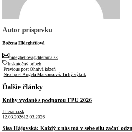
Autor príspevku
Božena Hideghétiová
hideghetiova@literama.sk
In
skutočný príbeh
Previous post
Ohnivá kázeň
Next post
Angela Marsonsová: Tichý výkrik
Ďalšie články
Knihy vydané s podporou FPU 2026
Literama.sk
12.03.2026
12.03.2026
Sisa Hájovská: Každý z nás má v sebe silu začať odz