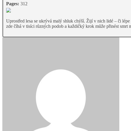
Pages:
312
Uprostřed lesa se ukrývá malý shluk chýší. Žijí v nich lidé – či lé
zde číhá v tisíci různých podob a každičký krok může přinést smrt ne