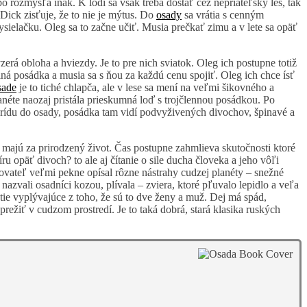
o rozmýšľa inak. K lodi sa však treba dostať cez nepriateľský les, tak
, Dick zisťuje, že to nie je mýtus. Do
osady
sa vrátia s cenným
ysielačku. Oleg sa to začne učiť. Musia prečkať zimu a v lete sa opäť
rá obloha a hviezdy. Je to pre nich sviatok. Oleg ich postupne totiž
iná posádka a musia sa s ňou za každú cenu spojiť. Oleg ich chce ísť
sade
je to tiché chlapča, ale v lese sa mení na veľmi šikovného a
anéte naozaj pristála prieskumná loď s trojčlennou posádkou. Po
prídu do osady, posádka tam vidí podvyživených divochov, špinavé a
í majú za prirodzený život. Čas postupne zahmlieva skutočnosti ktoré
ru opäť divoch? to ale aj čítanie o sile ducha človeka a jeho vôľi
sovateľ veľmi pekne opísal rôzne nástrahy cudzej planéty – snežné
nazvali osadníci kozou, plívala – zviera, ktoré pľuvalo lepidlo a veľa
tie vyplývajúce z toho, že sú to dve ženy a muž. Dej má spád,
prežiť v cudzom prostredí. Je to taká dobrá, stará klasika ruských