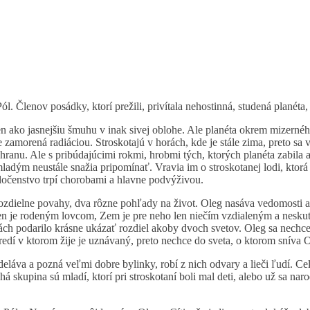
l. Členov posádky, ktorí prežili, privítala nehostinná, studená planéta
en ako jasnejšiu šmuhu v inak sivej oblohe. Ale planéta okrem mizerného
 zamorená radiáciou. Stroskotajú v horách, kde je stále zima, preto sa 
chranu. Ale s pribúdajúcimi rokmi, hrobmi tých, ktorých planéta zabila 
mladým neustále snažia pripomínať. Vravia im o stroskotanej lodi, ktor
oločenstvo trpí chorobami a hlavne podvýživou.
ozdielne povahy, dva rôzne pohľady na život. Oleg nasáva vedomosti a u
en je rodeným lovcom, Zem je pre neho len niečím vzdialeným a nesku
ch podarilo krásne ukázať rozdiel akoby dvoch svetov. Oleg sa nechce z
ostredí v ktorom žije je uznávaný, preto nechce do sveta, o ktorom sníva 
deláva a pozná veľmi dobre bylinky, robí z nich odvary a lieči ľudí. C
 skupina sú mladí, ktorí pri stroskotaní boli mal deti, alebo už sa nar