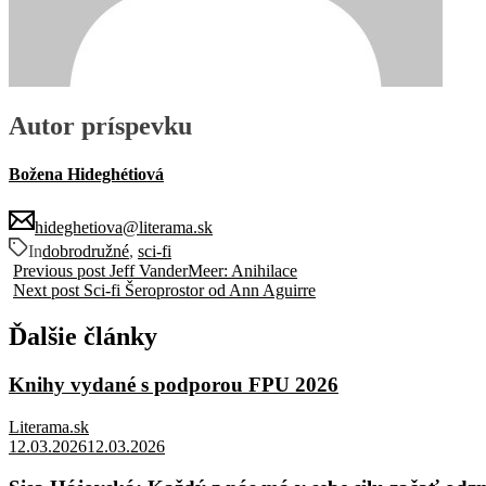
Autor príspevku
Božena Hideghétiová
hideghetiova@literama.sk
In
dobrodružné
,
sci-fi
Previous post
Jeff VanderMeer: Anihilace
Next post
Sci-fi Šeroprostor od Ann Aguirre
Ďalšie články
Knihy vydané s podporou FPU 2026
Literama.sk
12.03.2026
12.03.2026