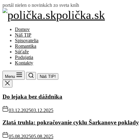
Skip
portál nielen o novinkách zo sveta kníh
to
polička.sk
polička.sk
the
content
Domov
Náš TIP
Spisovatelia
Romantika
Súťaže
Podujatia
Kontakty
Menu
Náš TIP!
Do lejaka bez dáždnika
03.12.2025
03.12.2025
Zlatá truhla: pokračovanie cyklu Šarkanove poklady
05.08.2025
05.08.2025