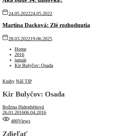
24.05.2022
24.05.2022
Martina Dacková: Zlé rozhodnutia
28.03.2022
19.06.2025
Home
2016
január
Kir Bulyčov: Osada
Knihy
Náš TIP
Kir Bulyčov: Osada
Božena Hideghétiová
26.01.2016
06.04.2016
480
Views
Zdieľať