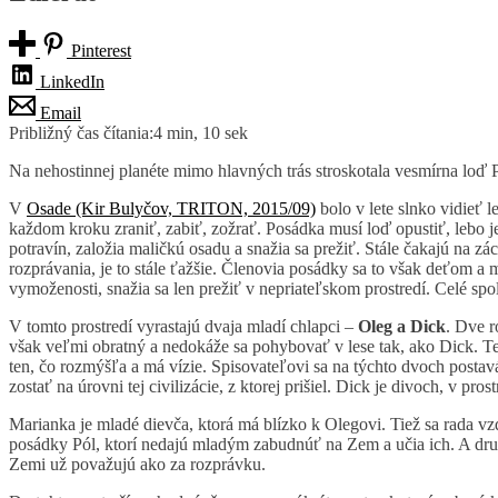
Pinterest
LinkedIn
Email
Približný čas čítania:
4 min, 10 sek
Na nehostinnej planéte mimo hlavných trás stroskotala vesmírna loď Pó
V
Osade (Kir Bulyčov, TRITON, 2015/09)
bolo v lete slnko vidieť l
každom kroku zraniť, zabiť, zožrať. Posádka musí loď opustiť, lebo je
potravín, založia maličkú osadu a snažia sa prežiť. Stále čakajú na zá
rozprávania, je to stále ťažšie. Členovia posádky sa to však deťom a 
vymoženosti, snažia sa len prežiť v nepriateľskom prostredí. Celé sp
V tomto prostredí vyrastajú dvaja mladí chlapci –
Oleg a Dick
. Dve r
však veľmi obratný a nedokáže sa pohybovať v lese tak, ako Dick. T
ten, čo rozmýšľa a má vízie. Spisovateľovi sa na týchto dvoch postavá
zostať na úrovni tej civilizácie, z ktorej prišiel. Dick je divoch, v pr
Marianka je mladé dievča, ktorá má blízko k Olegovi. Tiež sa rada vz
posádky Pól, ktorí nedajú mladým zabudnúť na Zem a učia ich. A druhá
Zemi už považujú ako za rozprávku.