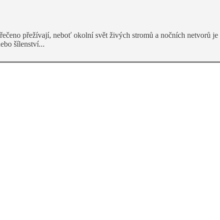
pe řečeno přežívají, neboť okolní svět živých stromů a nočních netvorů j
bo šílenství...