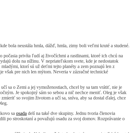
, kde bola neustála hmla, dážď, hmla, zimy boli veľmi kruté a studené.
 počasia privíta ľudí aj živočíchmi a rastlinami, ktoré ich chcú na
vydajú dolu na nížinu. V nepriateľskom svete, kde je nedostatok
a mladými, ktorí sú už deťmi tejto planéty a zem poznajú len z
á je však pre nich len mýtom. Neveria v zázračné technické
čí sa o Zemi a jej vymoženostiach, chcel by sa tam vrátiť, nie je
točným. Je spokojný sám so sebou a nič nechce meniť. Oleg je však
mieriť so svojim životom a učí sa, sníva, aby sa dostal ďalej, chce
Oleg.
elkovo sa
osada
delí na také dve skupiny. Jednu tvoria členovia
odili po stroskotaní a považujú osadu za svoj domov. Rozprávanie o