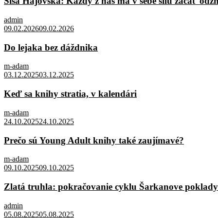
Sisa Hájovská: Každý z nás má v sebe silu začať odz
admin
09.02.2026
09.02.2026
Do lejaka bez dáždnika
m-adam
03.12.2025
03.12.2025
Keď sa knihy stratia, v kalendári
m-adam
24.10.2025
24.10.2025
Prečo sú Young Adult knihy také zaujímavé?
m-adam
09.10.2025
09.10.2025
Zlatá truhla: pokračovanie cyklu Šarkanove poklady
admin
05.08.2025
05.08.2025