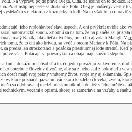
k Pólu. Na výpravu pôjde práve Olega. Cítia, že jedine on to dokáže, leb
ana. Po strastiplnej ceste sa dostanú k Pólu. Oleg je nadšený, veril v to
j vysielačku s niektorou z kozmických lodí. Na to však treba opraviť v
mietajú, jeho tvrdohlavosť slávi úspech. A oni prvýkrát uvidia ako vyze
zazrú automatickú sondu. Zhodnú sa na tom, že na planéte asi pristála 
ana a malý Kazik, také dieťa divočiny, preto ho aj volajú Maugli. V
o
iek tomu, že to cíti ako krivdu, sa vydá s otcom Mariany k Pólu. Na pl
, sa predsa len stroskotanci a posádka prieskumnej lode stretnú. Keď 
ch práve včas. Potácajú sa priesmykom a obaja majú snežnú slepotu.
sa ľudia dokážu prispôsobiť a to, čo jedni považujú za živorenie, druh
Koľko potrebuje človek v divočine, aby sa z neho stal z pokoriteľa vesmí
 ich dosť) majú svoj pekný vnútorný život, svoje sny aj sklamania. Spi
cov, ktoré poznačili jazvami tvár skoro každého človeka, zviera, ktoré 
a niečo sa odohráva aj medzi prieskumníkmi, kde tiež vládne určité napä
abité technickými vecami a opismi, skorej sa zameriava na vzťahy a snahu 