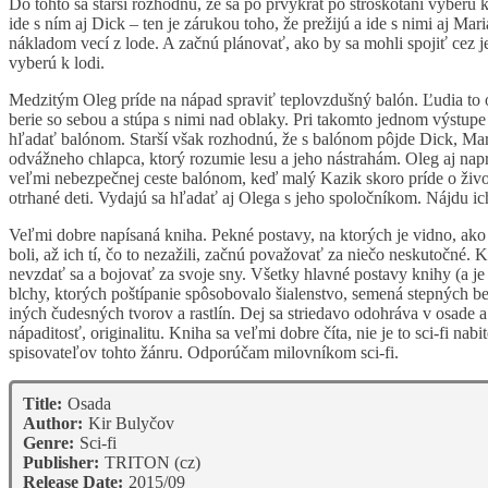
Do tohto sa starší rozhodnú, že sa po prvýkrát po stroskotaní vyberú 
ide s ním aj Dick – ten je zárukou toho, že prežijú a ide s nimi aj Mari
nákladom vecí z lode. A začnú plánovať, ako by sa mohli spojiť cez je
vyberú k lodi.
Medzitým Oleg príde na nápad spraviť teplovzdušný balón. Ľudia to od
berie so sebou a stúpa s nimi nad oblaky. Pri takomto jednom výstupe 
hľadať balónom. Starší však rozhodnú, že s balónom pôjde Dick, Mari
odvážneho chlapca, ktorý rozumie lesu a jeho nástrahám. Oleg aj napr
veľmi nebezpečnej ceste balónom, keď malý Kazik skoro príde o život
otrhané deti. Vydajú sa hľadať aj Olega s jeho spoločníkom. Nájdu i
Veľmi dobre napísaná kniha. Pekné postavy, na ktorých je vidno, ako 
boli, až ich tí, čo to nezažili, začnú považovať za niečo neskutočné. 
nevzdať sa a bojovať za svoje sny. Všetky hlavné postavy knihy (a je
blchy, ktorých poštípanie spôsobovalo šialenstvo, semená stepných bež
iných čudesných tvorov a rastlín. Dej sa striedavo odohráva v osade 
nápaditosť, originalitu. Kniha sa veľmi dobre číta, nie je to sci-fi n
spisovateľov tohto žánru. Odporúčam milovníkom sci-fi.
Title:
Osada
Author:
Kir Bulyčov
Genre:
Sci-fi
Publisher:
TRITON (cz)
Release Date:
2015/09