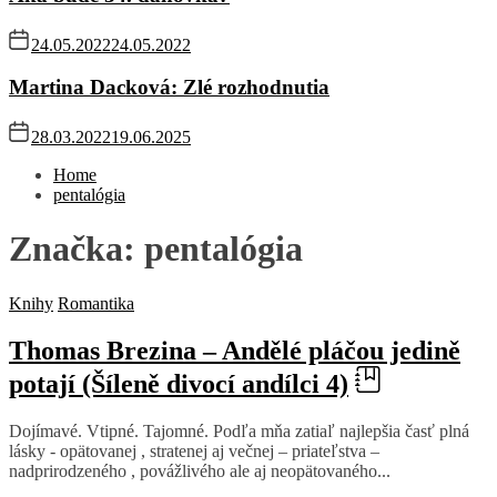
24.05.2022
24.05.2022
Martina Dacková: Zlé rozhodnutia
28.03.2022
19.06.2025
Home
pentalógia
Značka:
pentalógia
Knihy
Romantika
Thomas Brezina – Andělé pláčou jedině
potají (Šíleně divocí andílci 4)
Dojímavé. Vtipné. Tajomné. Podľa mňa zatiaľ najlepšia časť plná
lásky - opätovanej , stratenej aj večnej – priateľstva –
nadprirodzeného , povážlivého ale aj neopätovaného...