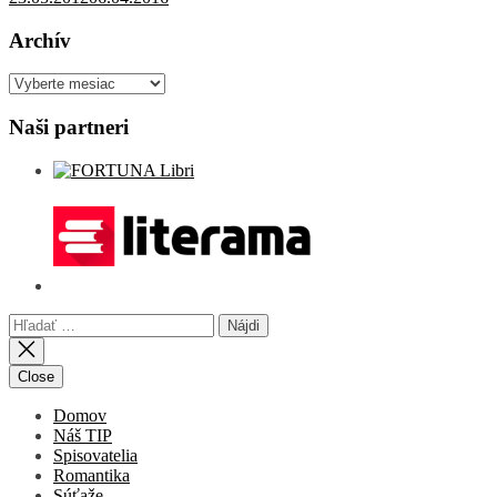
Archív
Archív
Naši partneri
Hľadať:
Close
Domov
Náš TIP
Spisovatelia
Romantika
Súťaže