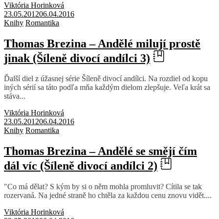
Viktória Horinková
23.05.2012
06.04.2016
Knihy
Romantika
Thomas Brezina – Andělé milují prostě
jinak (Šíleně divocí andílci 3)
Ďalší diel z úžasnej série Šíleně divocí andílci. Na rozdiel od kopu
iných sérií sa táto podľa mňa každým dielom zlepšuje. Veľa krát sa
stáva...
Viktória Horinková
23.05.2012
06.04.2016
Knihy
Romantika
Thomas Brezina – Andělé se smějí čím
dál víc (Šíleně divocí andílci 2)
"Co má dělat? S kým by si o něm mohla promluvit? Cítila se tak
rozervaná. Na jedné straně ho chtěla za každou cenu znovu vidět....
Viktória Horinková