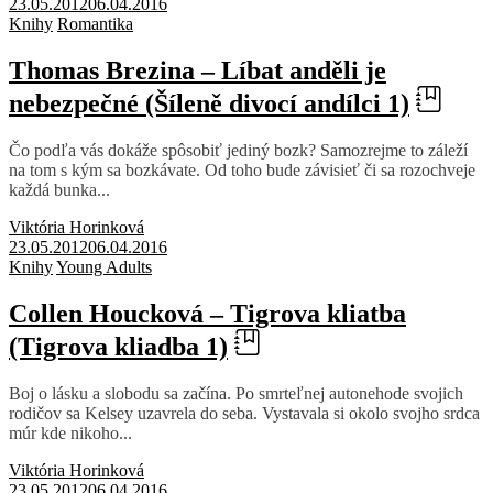
23.05.2012
06.04.2016
Knihy
Romantika
Thomas Brezina – Líbat anděli je
nebezpečné (Šíleně divocí andílci 1)
Čo podľa vás dokáže spôsobiť jediný bozk? Samozrejme to záleží
na tom s kým sa bozkávate. Od toho bude závisieť či sa rozochveje
každá bunka...
Viktória Horinková
23.05.2012
06.04.2016
Knihy
Young Adults
Collen Houcková – Tigrova kliatba
(Tigrova kliadba 1)
Boj o lásku a slobodu sa začína. Po smrteľnej autonehode svojich
rodičov sa Kelsey uzavrela do seba. Vystavala si okolo svojho srdca
múr kde nikoho...
Viktória Horinková
23.05.2012
06.04.2016