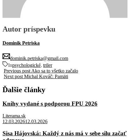
Autor príspevku
Dominik Petriska
dominik.petriska@gmail.com
In
psychologické
,
triler
Previous post
Ako sa to všetko začalo
Next post
Michal Kováč: Pamäti
Ďalšie články
Knihy vydané s podporou FPU 2026
Literama.sk
12.03.2026
12.03.2026
Sisa Hájovská: Každý z nás má v sebe silu začať