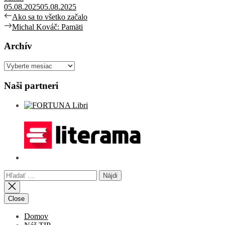
05.08.2025
05.08.2025
Navigácia
Previous
Ako sa to všetko začalo
post:
Next
Michal Kováč: Pamäti
v
post:
článku
Archív
Archív
Naši partneri
Hľadať:
Close
Domov