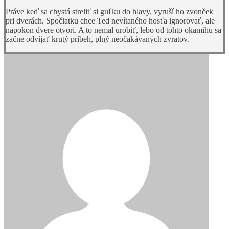
Práve keď sa chystá streliť si guľku do hlavy, vyruší ho zvonček
pri dverách. Spočiatku chce Ted nevítaného hosťa ignorovať, ale
napokon dvere otvorí. A to nemal urobiť, lebo od tohto okamihu sa
začne odvíjať krutý príbeh, plný neočakávaných zvratov.