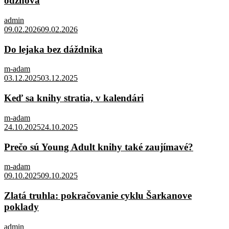
odznova
admin
09.02.2026
09.02.2026
Do lejaka bez dáždnika
m-adam
03.12.2025
03.12.2025
Keď sa knihy stratia, v kalendári
m-adam
24.10.2025
24.10.2025
Prečo sú Young Adult knihy také zaujímavé?
m-adam
09.10.2025
09.10.2025
Zlatá truhla: pokračovanie cyklu Šarkanove
poklady
admin