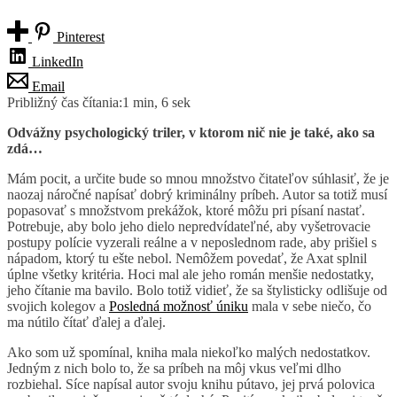
Pinterest
LinkedIn
Email
Približný čas čítania:
1 min, 6 sek
Odvážny psychologický triler, v ktorom nič nie je také, ako sa
zdá…
Mám pocit, a určite bude so mnou množstvo čitateľov súhlasiť, že je
naozaj náročné napísať dobrý kriminálny príbeh. Autor sa totiž musí
popasovať s množstvom prekážok, ktoré môžu pri písaní nastať.
Potrebuje, aby bolo jeho dielo nepredvídateľné, aby vyšetrovacie
postupy polície vyzerali reálne a v neposlednom rade, aby prišiel s
nápadom, ktorý tu ešte nebol. Nemôžem povedať, že Axat splnil
úplne všetky kritéria. Hoci mal ale jeho román menšie nedostatky,
jeho čítanie ma bavilo. Bolo totiž vidieť, že sa štylisticky odlišuje od
svojich kolegov a
Posledná možnosť úniku
mala v sebe niečo, čo
ma nútilo čítať ďalej a ďalej.
Ako som už spomínal, kniha mala niekoľko malých nedostatkov.
Jedným z nich bolo to, že sa príbeh na môj vkus veľmi dlho
rozbiehal. Síce napísal autor svoju knihu pútavo, jej prvá polovica