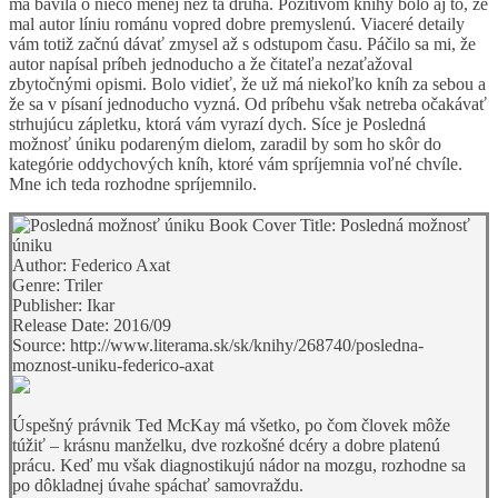
ma bavila o niečo menej než tá druhá. Pozitívom knihy bolo aj to, že
mal autor líniu románu vopred dobre premyslenú. Viaceré detaily
vám totiž začnú dávať zmysel až s odstupom času. Páčilo sa mi, že
autor napísal príbeh jednoducho a že čitateľa nezaťažoval
zbytočnými opismi. Bolo vidieť, že už má niekoľko kníh za sebou a
že sa v písaní jednoducho vyzná. Od príbehu však netreba očakávať
strhujúcu zápletku, ktorá vám vyrazí dych. Síce je Posledná
možnosť úniku podareným dielom, zaradil by som ho skôr do
kategórie oddychových kníh, ktoré vám spríjemnia voľné chvíle.
Mne ich teda rozhodne spríjemnilo.
Title:
Posledná možnosť
úniku
Author:
Federico Axat
Genre:
Triler
Publisher:
Ikar
Release Date:
2016/09
Source:
http://www.literama.sk/sk/knihy/268740/posledna-
moznost-uniku-federico-axat
Úspešný právnik Ted McKay má všetko, po čom človek môže
túžiť – krásnu manželku, dve rozkošné dcéry a dobre platenú
prácu. Keď mu však diagnostikujú nádor na mozgu, rozhodne sa
po dôkladnej úvahe spáchať samovraždu.