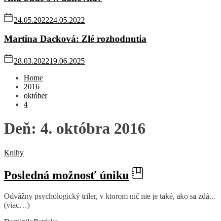
24.05.2022
24.05.2022
Martina Dacková: Zlé rozhodnutia
28.03.2022
19.06.2025
Home
2016
október
4
Deň:
4. októbra 2016
Knihy
Posledná možnosť úniku
Odvážny psychologický triler, v ktorom nič nie je také, ako sa zdá...
(viac…)