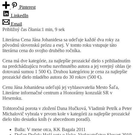
Pinterest
LinkedIn
Email
Približný čas čítania:
1 min, 9 sek
Literárna Cena Jána Johanidesa sa udeľuje každé dva roky za
pôvodnú slovenskú prózu a esej. V tomto roku vstupuje táto
literárna cena do svojho druhého ročníka.
Cena má dve kategórie, za najlepšie prozaické dielo s prihliadnutím
na predchádzajúcu tvorbu navrhnutého autora a jej verejný ohlas (je
dotovaná sumou 1 500 €). Druhou kategóriou je cena za najlepšie
prozaické dielo mladého autora do 30 rokov (500 €).
Cenu Jána Johanidesa udeľujú jej vyhlasovatelia Mesto Šaľa,
Literárne informačné centrum a Honorárny konzulát SR v
Hesensku.
Tohtoročná porota v zložení Dana Hučková, Vladimír Petrík a Peter
Michalovič vybrala v prvom kole v kategórii za najlepšie prozaické
dielo túto desiatku kníh (v abecednom poradí).
Balla: V mene otca, KK Bagala 2011
Dušan Dušek: Holá veta o láske, Vydavateľstvo Slovart 2010