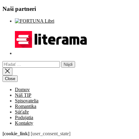
Naši partneri
Hľadať:
Close
Domov
Náš TIP
Spisovatelia
Romantika
Súťaže
Podujatia
Kontakty
[cookie_link]
[user_consent_state]