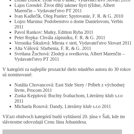
Lajos Grendel: Život dlhý takmer štyri týždne, Albert
Marenčin – Vydavateľstvo PT 2011
Ivan Kadlečík, Oleg Pastier: Spytovanie, F. R. & G. 2010
Lojzo Marsina: Podobenstvo o dome Danielovom, Verbis
2011
Pavol Rankov: Matky, Edition Ryba 2011
Peter Repka: Chvála zápisníku, F. R. & G. 2011
Veronika Šikulová: Miesta v sieti, Vydavateľstvo Slovart 2011
Alta Vášová: Sfarbenia, F. R. & G. 2011
Svetlana Žuchová: Zlodeji a svedkovia, Albert Marenčin –
Vydavateľstvo PT 2011
V kategórii za najlepšie prozaické dielo mladého autora do 30 rokov
sú nominované:
Natália Chovancová: East Side Story / Príbeh z východnej
štvrte, Procom 2011
Zuska Kepplová: Buchty švabachom, Literárny klub s.r.o
2011
Michaela Rosová: Dandy, Literárny klub s.r.o 2011
Víťazi obidvoch kategórií budú vyhlásení 20. júna v Šali, kde im
slávnostne odovzdajú Cenu Jána Johanidesa.