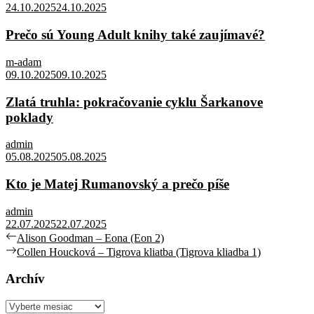
24.10.2025
24.10.2025
Prečo sú Young Adult knihy také zaujímavé?
m-adam
09.10.2025
09.10.2025
Zlatá truhla: pokračovanie cyklu Šarkanove
poklady
admin
05.08.2025
05.08.2025
Kto je Matej Rumanovský a prečo píše
admin
22.07.2025
22.07.2025
Navigácia
Previous
Alison Goodman – Eona (Eon 2)
post:
Next
Collen Houcková – Tigrova kliatba (Tigrova kliadba 1)
v
post:
článku
Archív
Archív