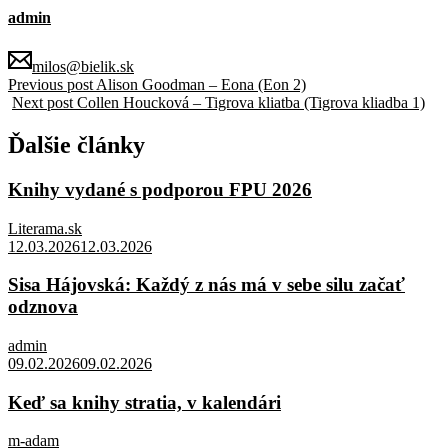
admin
milos@bielik.sk
Previous post
Alison Goodman – Eona (Eon 2)
Next post
Collen Houcková – Tigrova kliatba (Tigrova kliadba 1)
Ďalšie články
Knihy vydané s podporou FPU 2026
Literama.sk
12.03.2026
12.03.2026
Sisa Hájovská: Každý z nás má v sebe silu začať
odznova
admin
09.02.2026
09.02.2026
Keď sa knihy stratia, v kalendári
m-adam