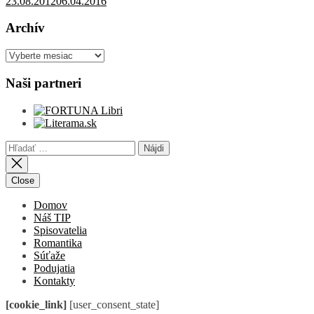
23.08.2012
06.04.2016
Archív
Archív
Naši partneri
Hľadať:
Close
Domov
Náš TIP
Spisovatelia
Romantika
Súťaže
Podujatia
Kontakty
[cookie_link]
[user_consent_state]