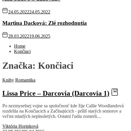
24.05.2022
24.05.2022
Martina Dacková: Zlé rozhodnutia
28.03.2022
19.06.2025
Home
Končiaci
Značka:
Končiaci
Knihy
Romantika
Lissa Price – Darcovia (Darcovia 1)
Po nezmyselnej vojne sa spoločnosť kde žije Callie Woodlandová
rozdelila na Končiacich a Začínajúcich - príliš starých seniorov a
veľmi mladých neplnoletých. Ostatní ľudia zomreli....
Viktória Horinková