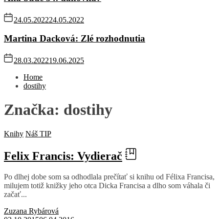
24.05.2022
24.05.2022
Martina Dacková: Zlé rozhodnutia
28.03.2022
19.06.2025
Home
dostihy
Značka:
dostihy
Knihy
Náš TIP
Felix Francis: Vydierač
Po dlhej dobe som sa odhodlala prečítať si knihu od Félixa Francisa,
milujem totiž knižky jeho otca Dicka Francisa a dlho som váhala či
začať...
Zuzana Rybárová