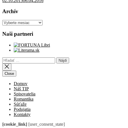
02.10.2015
06.04.2016
Archív
Archív
Naši partneri
Hľadať:
Close
Domov
Náš TIP
Spisovatelia
Romantika
Súťaže
Podujatia
Kontakty
[cookie_link]
[user_consent_state]