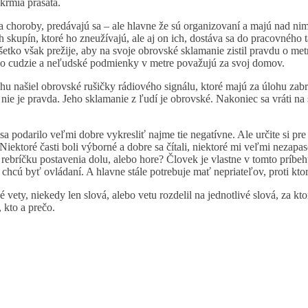
kŕmia prasatá.
 na choroby, predávajú sa – ale hlavne že sú organizovaní a majú nad n
ch skupín, ktoré ho zneužívajú, ale aj on ich, dostáva sa do pracovného
šetko však prežije, aby na svoje obrovské sklamanie zistil pravdu o m
ečo cudzie a neľudské podmienky v metre považujú za svoj domov.
 našiel obrovské rušičky rádiového signálu, ktoré majú za úlohu zabráni
o nie je pravda. Jeho sklamanie z ľudí je obrovské. Nakoniec sa vráti n
a podarilo veľmi dobre vykresliť najme tie negatívne. Ale určite si pre 
. Niektoré časti boli výborné a dobre sa čítali, niektoré mi veľmi nezap
 rebríčku postavenia dolu, alebo hore? Človek je vlastne v tomto príbeh
í chcú byť ovládaní. A hlavne stále potrebuje mať nepriateľov, proti kt
 vety, niekedy len slová, alebo vetu rozdelil na jednotlivé slová, za 
 kto a prečo.