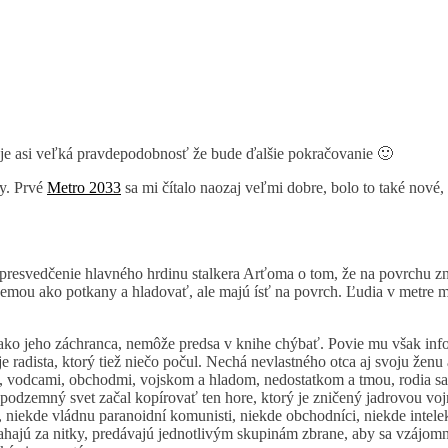
 a je asi veľká pravdepodobnosť že bude ďalšie pokračovanie 🙂
ty. Prvé
Metro 2033
sa mi čítalo naozaj veľmi dobre, bolo to také nové
presvedčenie hlavného hrdinu stalkera Arťoma o tom, že na povrchu zni
zemou ako potkany a hladovať, ale majú ísť na povrch. Ľudia v metre mu
.
ako jeho záchranca, nemôže predsa v knihe chýbať. Povie mu však inf
ije radista, ktorý tiež niečo počul. Nechá nevlastného otca aj svoju že
i, vodcami, obchodmi, vojskom a hladom, nedostatkom a tmou, rodia sa d
podzemný svet začal kopírovať ten hore, ktorý je zničený jadrovou vojno
y, niekde vládnu paranoidní komunisti, niekde obchodníci, niekde intel
Ťahajú za nitky, predávajú jednotlivým skupinám zbrane, aby sa vzájom