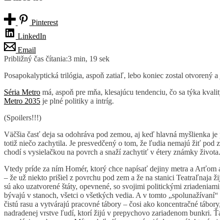
Pinterest
LinkedIn
Email
Približný čas čítania:
3 min, 19 sek
Posapokalyptická trilógia, aspoň zatiaľ, lebo koniec zostal otvorený
Séria Metro
má, aspoň pre mňa, klesajúcu tendenciu, čo sa týka kvali
Metro 2035
je plné politiky a intríg.
(Spoilers!!!)
Väčšia časť deja sa odohráva pod zemou, aj keď hlavná myšlienka je 
totiž niečo zachytila. Je presvedčený o tom, že ľudia nemajú žiť pod 
chodí s vysielačkou na povrch a snaží zachytiť v étery známky života
Vtedy príde za ním Homér, ktorý chce napísať dejiny metra a Arťom 
– že už niekto prišiel z povrchu pod zem a že na stanici Teatraľnaja ž
sú ako uzatvorené štáty, opevnené, so svojimi politickými zriadeniam
bývajú v stanoch, všetci o všetkých vedia. A v tomto „spolunažívaní“ 
čistú rasu a vytvárajú pracovné tábory – čosi ako koncentračné tábor
nadradenej vrstve ľudí, ktorí žijú v prepychovo zariadenom bunkri. 