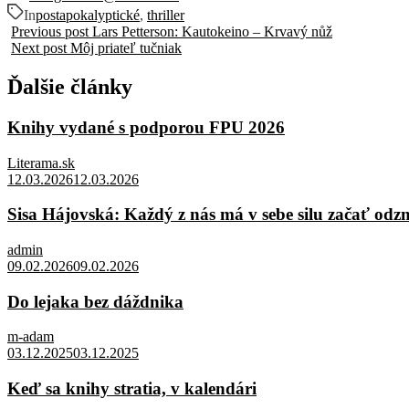
In
postapokalyptické
,
thriller
Previous post
Lars Petterson: Kautokeino – Krvavý nůž
Next post
Môj priateľ tučniak
Ďalšie články
Knihy vydané s podporou FPU 2026
Literama.sk
12.03.2026
12.03.2026
Sisa Hájovská: Každý z nás má v sebe silu začať odz
admin
09.02.2026
09.02.2026
Do lejaka bez dáždnika
m-adam
03.12.2025
03.12.2025
Keď sa knihy stratia, v kalendári