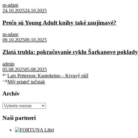
m-adam
24.10.2025
24.10.2025
Prečo sú Young Adult knihy také zaujímavé?
m-adam
09.10.2025
09.10.2025
Zlatá truhla: pokračovanie cyklu Šarkanove poklady
admin
05.08.2025
05.08.2025
Navigácia
Previous
Lars Petterson: Kautokeino – Krvavý nůž
post:
Next
Môj priateľ tučniak
v
post:
článku
Archív
Archív
Naši partneri