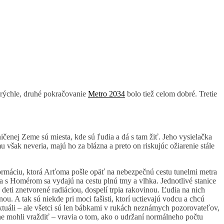
, rýchle, druhé pokračovanie
Metro 2034
bolo tiež celom dobré. Tretie
čenej Zeme sú miesta, kde sú ľudia a dá s tam žiť. Jeho vysielačka
 však neveria, majú ho za blázna a preto on riskujúc ožiarenie stále
ormáciu, ktorá Arťoma pošle opäť na nebezpečnú cestu tunelmi metra
nu a s Homérom sa vydajú na cestu plnú tmy a vlhka. Jednotlivé stanice
eti znetvorené radiáciou, dospelí trpia rakovinou. Ľudia na nich
u. A tak sú niekde pri moci fašisti, ktorí uctievajú vodcu a chcú
ektuáli – ale všetci sú len bábkami v rukách neznámych pozorovateľov,
ne mohli vraždiť – vravia o tom, ako o udržaní normálneho počtu