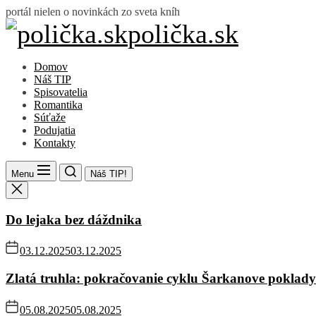
Skip
portál nielen o novinkách zo sveta kníh
to
polička.sk
polička.sk
the
content
Domov
Náš TIP
Spisovatelia
Romantika
Súťaže
Podujatia
Kontakty
Menu
Náš TIP!
Do lejaka bez dáždnika
03.12.2025
03.12.2025
Zlatá truhla: pokračovanie cyklu Šarkanove poklady
05.08.2025
05.08.2025