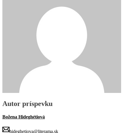
Autor príspevku
Božena Hideghétiová
hideghetiova@literama.sk