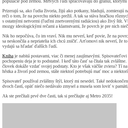
populácie pod zemou. Mŕtvych ľudí spracovávajú do granúl, ktorými 
Prizerajú sa, ako ľudia živoria, žijú ako potkany, hladujú, zomierajú
reči o tom, že na povrchu niekto prežil. A tak sa stáva hračkou rôzny
s ostatnými netvormi (ľuďmi znetvorenými radiáciou) ako živý štít. V
mozgy ideologickými rečami a klamstvami, že povrch je pre nich ni
Nik ho nepočúva, čo im vraví. Nik mu neverí, keď povie, že na povrchu
sa neskončila a nepriatelia ich chcú zničiť. Arťomovi nik neverí, že t
vydajú sa hľadať ďalších ľudí.
Kniha
je nabitá postavami, viac či menej zaujímavými. Spisovateľovi s
pochopeniu deja je to podstatné. I keď táto časť sa čítala tak zvláštne
človek dokáže vzdať svojej podstaty. Kto je však väčšie zviera? Tí na
hŕstka a živorí pod zemou, stále niektorí potrebujú mať moc a niektor
Spisovateľ používal zvláštny štýl, ktorý mi nesedel. Také nedokončené
dvoch častí, opäť niečo nedávalo zmysel a musela som loviť v pamäti,
Ak ste prečítali prvé dve časti, tak si prečítajte aj Metro 2035!