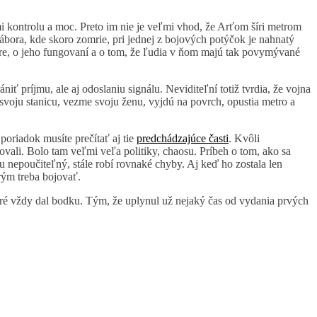
imi kontrolu a moc. Preto im nie je veľmi vhod, že Arťom šíri metrom
 tábora, kde skoro zomrie, pri jednej z bojových potýčok je nahnatý
etre, o jeho fungovaní a o tom, že ľudia v ňom majú tak povymývané
ť príjmu, ale aj odoslaniu signálu. Neviditeľní totiž tvrdia, že vojna
a svoju stanicu, vezme svoju ženu, vyjdú na povrch, opustia metro a
poriadok musíte prečítať aj tie
predchádzajúce časti
. Kvôli
asovali. Bolo tam veľmi veľa politiky, chaosu. Príbeh o tom, ako sa
u nepoučiteľný, stále robí rovnaké chyby. Aj keď ho zostala len
orým treba bojovať.
ktoré vždy dal bodku. Tým, že uplynul už nejaký čas od vydania prvých