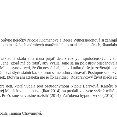
.
Slávne herečky Nicole Kidmanová a Reese Witherspoonová si zahrajú 
o exmanželoch a druhých manželkách, o matkách a dcérach, škandálo
základná škola a tá musí prijať deti z rôznych spoločenských vrst
ne, ktorá má čo robiť, aby vyžila. Jane sa na polostrov prisťahovala 
Matka synovi verí, že čin nespáchal, ale v kútiku duše ju zožierajú 
 čerstvá štyridsiatnička, s ktorou sa neradno zahrávať. Postupne sa doz
ek, ktorým ani zďaleka nie je čo závidieť. Rozprávkový život niečo stoj
pre deti, ktoré vydala pod pseudonymom Nicola Berryová. Kariéru od
vej Manželovo tajomstvo (Ikar 2014) sa predali vo svete vyše 2 milióny
: Prečo sme sa vlastne rozišli? (2014), Zaľúbená hypnotizérka (2015).
eložila Tamara Chovanová.