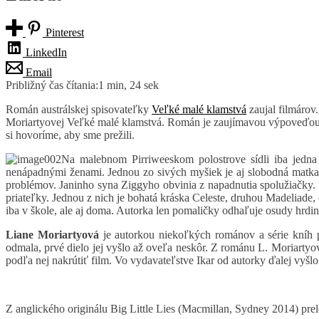
Pinterest
LinkedIn
Email
Približný čas čítania:
1 min, 24 sek
Román austrálskej spisovateľky
Veľké malé klamstvá
zaujal filmárov
Moriartyovej Veľké malé klamstvá. Román je zaujímavou výpoveďou 
si hovoríme, aby sme prežili.
Na malebnom Pirriweeskom polostrove sídli iba jedna 
nenápadnými ženami. Jednou zo sivých myšiek je aj slobodná matka Ja
problémov. Janinho syna Ziggyho obvinia z napadnutia spolužiačky. 
priateľky. Jednou z nich je bohatá kráska Celeste, druhou Madeliade,
iba v škole, ale aj doma. Autorka len pomaličky odhaľuje osudy hrdini
Liane Moriartyová
je autorkou niekoľkých románov a série kníh 
odmala, prvé dielo jej vyšlo až oveľa neskôr. Z románu L. Moriartyo
podľa nej nakrútiť film. Vo vydavateľstve Ikar od autorky ďalej vyšlo
Z anglického originálu Big Little Lies (Macmillan, Sydney 2014) pr