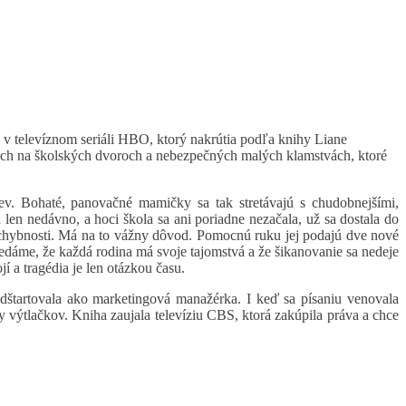
v televíznom seriáli HBO, ktorý nakrútia podľa knihy Liane
ch na školských dvoroch a nebezpečných malých klamstvách, ktoré
iev. Bohaté, panovačné mamičky sa tak stretávajú s chudobnejšími,
len nedávno, a hoci škola sa ani poriadne nezačala, už sa dostala do
pochybnosti. Má na to vážny dôvod. Pomocnú ruku jej podajú dve nové
vedáme, že každá rodina má svoje tajomstvá a že šikanovanie sa nedeje
í a tragédia je len otázkou času.
štartovala ako marketingová manažérka. I keď sa písaniu venovala
 výtlačkov. Kniha zaujala televíziu CBS, ktorá zakúpila práva a chce