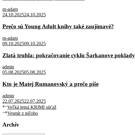
m-adam
24.10.2025
24.10.2025
Prečo sú Young Adult knihy také zaujímavé?
m-adam
09.10.2025
09.10.2025
Zlatá truhla: pokračovanie cyklu Šarkanove poklady
admin
05.08.2025
05.08.2025
Kto je Matej Rumanovský a prečo píše
admin
22.07.2025
22.07.2025
Navigácia
Previous
Veľká letná KRIMI súťaž
post:
Next
Vesmír z ničoho
v
post:
článku
Archív