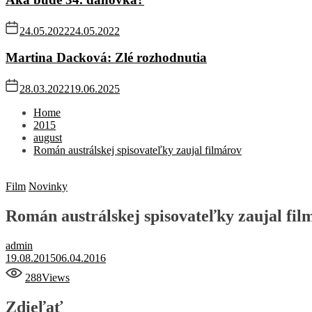
24.05.2022
24.05.2022
Martina Dacková: Zlé rozhodnutia
28.03.2022
19.06.2025
Home
2015
august
Román austrálskej spisovateľky zaujal filmárov
Film
Novinky
Román austrálskej spisovateľky zaujal fil
admin
19.08.2015
06.04.2016
288
Views
Zdieľať