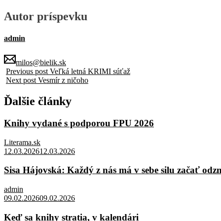
Autor príspevku
admin
milos@bielik.sk
Previous post
Veľká letná KRIMI súťaž
Next post
Vesmír z ničoho
Ďalšie články
Knihy vydané s podporou FPU 2026
Literama.sk
12.03.2026
12.03.2026
Sisa Hájovská: Každý z nás má v sebe silu začať odz
admin
09.02.2026
09.02.2026
Keď sa knihy stratia, v kalendári