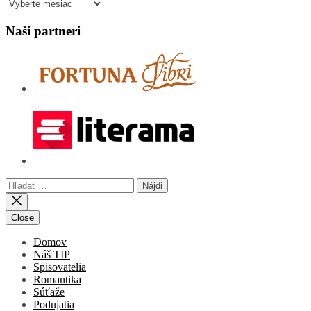
Archív
Naši partneri
Hľadať:
Close
Domov
Náš TIP
Spisovatelia
Romantika
Súťaže
Podujatia