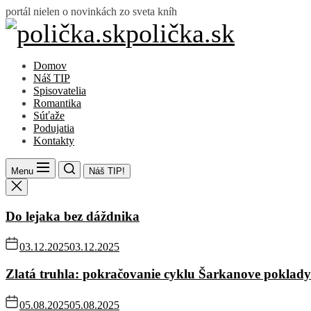
Skip
portál nielen o novinkách zo sveta kníh
to
polička.sk
polička.sk
the
content
Domov
Náš TIP
Spisovatelia
Romantika
Súťaže
Podujatia
Kontakty
Menu
Náš TIP!
Do lejaka bez dáždnika
03.12.2025
03.12.2025
Zlatá truhla: pokračovanie cyklu Šarkanove poklady
05.08.2025
05.08.2025