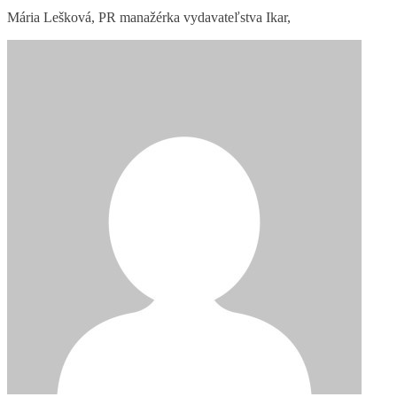
Mária Lešková, PR manažérka vydavateľstva Ikar,