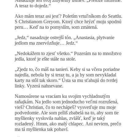
Nasadzuje ten svoj zmyselný úsmev. „Pretože môžeme.
A teraz to dojedz.“
Ako mám teraz asi jesť? Poletím vrtuľníkom do Seattlu.
S Christianom Greyom. Ktorý chce hrýzť moju spodnú
peru… Keď na to pomyslím, som zmätená.
„Jedz,“ nasadzuje ostrejší tón. „Anastasia, plytvanie
jedlom ma znervózňuje… Jedz.“
„Nedokážem to zjesť všetko.“ Pozerám na to množstvo
jedla, ktoré je ešte stále na stole.
„Zjedz to, čo máš na tanieri. Keby si sa včera poriadne
najedla, nebola by si teraz tu, a ja by som nevykladal
karty na stôl tak skoro.“ Ústa sa mu sťahujú do tvrdej
linky. Vyzerá nahnevane.
Namosúrene sa vraciam ku svojim vychladnutým
raňajkám. Na jedlo som jednoducho veľmi rozrušená,
vieš? Christian, čo to nechápeš? vysvetľuje mu moje
podvedomie. Ale som príliš zbabelá na to, aby som tie
myšlienky vyslovila nahlas, zvlášť, keď je taký
rozladený. Hmm, ako malý chlapec. Ani neviem, prečo
ma tá myšlienka tak pobaví.