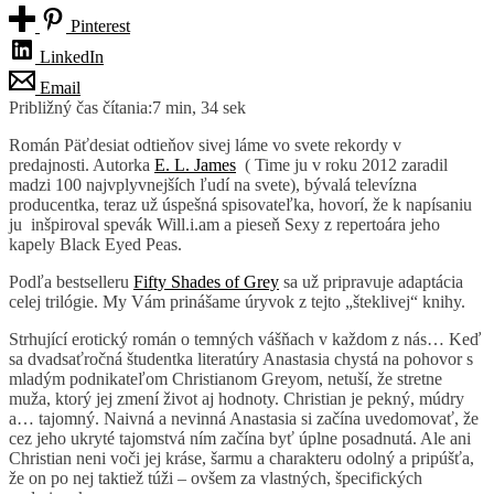
Pinterest
LinkedIn
Email
Približný čas čítania:
7 min, 34 sek
Román Päťdesiat odtieňov sivej láme vo svete rekordy v
predajnosti. Autorka
E. L. James
( Time ju v roku 2012 zaradil
madzi 100 najvplyvnejších ľudí na svete), bývalá televízna
producentka, teraz už úspešná spisovateľka, hovorí, že k napísaniu
ju inšpiroval spevák Will.i.am a pieseň Sexy z repertoára jeho
kapely Black Eyed Peas.
Podľa bestselleru
Fifty Shades of Grey
sa už pripravuje adaptácia
celej trilógie. My Vám prinášame úryvok z tejto „šteklivej“ knihy.
Strhující erotický román o temných vášňach v každom z nás… Keď
sa dvadsaťročná študentka literatúry Anastasia chystá na pohovor s
mladým podnikateľom Christianom Greyom, netuší, že stretne
muža, ktorý jej zmení život aj hodnoty. Christian je pekný, múdry
a… tajomný. Naivná a nevinná Anastasia si začína uvedomovať, že
cez jeho ukryté tajomstvá ním začína byť úplne posadnutá. Ale ani
Christian neni voči jej kráse, šarmu a charakteru odolný a pripúšťa,
že on po nej taktiež túži – ovšem za vlastných, špecifických