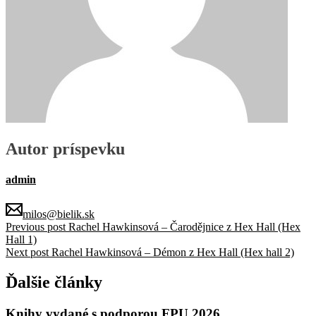
Autor príspevku
admin
milos@bielik.sk
Previous post
Rachel Hawkinsová – Čarodějnice z Hex Hall (Hex
Hall 1)
Next post
Rachel Hawkinsová – Démon z Hex Hall (Hex hall 2)
Ďalšie články
Knihy vydané s podporou FPU 2026