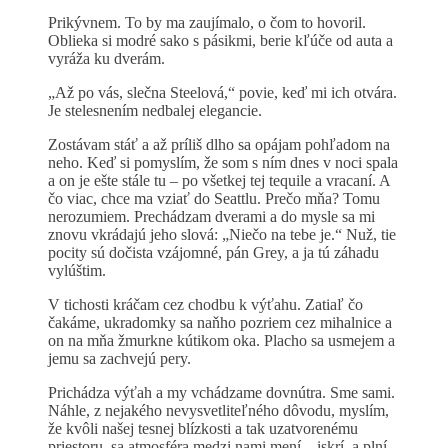
Prikývnem. To by ma zaujímalo, o čom to hovoril.
Oblieka si modré sako s pásikmi, berie kľúče od auta a
vyráža ku dverám.
„Až po vás, slečna Steelová,“ povie, keď mi ich otvára.
Je stelesnením nedbalej elegancie.
Zostávam stáť a až príliš dlho sa opájam pohľadom na
neho. Keď si pomyslím, že som s ním dnes v noci spala
a on je ešte stále tu – po všetkej tej tequile a vracaní. A
čo viac, chce ma vziať do Seattlu. Prečo mňa? Tomu
nerozumiem. Prechádzam dverami a do mysle sa mi
znovu vkrádajú jeho slová: „Niečo na tebe je.“ Nuž, tie
pocity sú dočista vzájomné, pán Grey, a ja tú záhadu
vylúštim.
V tichosti kráčam cez chodbu k výťahu. Zatiaľ čo
čakáme, ukradomky sa naňho pozriem cez mihalnice a
on na mňa žmurkne kútikom oka. Placho sa usmejem a
jemu sa zachvejú pery.
Prichádza výťah a my vchádzame dovnútra. Sme sami.
Náhle, z nejakého nevysvetliteľného dôvodu, myslím,
že kvôli našej tesnej blízkosti a tak uzatvorenému
priestoru, sa atmosféra medzi nami mení – iskrí, a plní