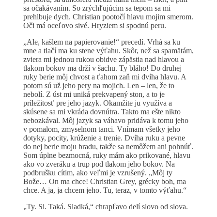
sa očakávaním. So zrýchľujúcim sa tepom sa mi
prehlbuje dych. Christian pootočí hlavu mojim smerom.
Oči má oceľovo sivé. Hryziem si spodnú peru.
„Ale, kašlem na papierovanie!“ precedí. Vrhá sa ku
mne a tlačí ma ku stene výťahu. Skôr, než sa spamätám,
zviera mi jednou rukou obidve zápästia nad hlavou a
tlakom bokov ma drží v šachu. Ty bláho! Do druhej
ruky berie môj chvost a ťahom zaň mi dvíha hlavu. A
potom sú už jeho pery na mojich. Len – len, že to
nebolí. Z úst mi uniká prekvapený ston, a to je
príležitosť pre jeho jazyk. Okamžite ju využíva a
skúsene sa mi vkráda dovnútra. Takto ma ešte nikto
nebozkával. Môj jazyk sa váhavo pridáva k tomu jeho
v pomalom, zmyselnom tanci. Vnímam všetky jeho
dotyky, pocity, krúženie a trenie. Dvíha ruku a pevne
do nej berie moju bradu, takže sa nemôžem ani pohnúť.
Som úplne bezmocná, ruky mám ako prikované, hlavu
ako vo zveráku a trup pod tlakom jeho bokov. Na
podbrušku cítim, ako veľmi je vzrušený. „Môj ty
Bože… On ma chce! Christian Grey, grécky boh, ma
chce. A ja, ja chcem jeho. Tu, teraz, v tomto výťahu.“
„Ty. Si. Taká. Sladká,“ chrapľavo delí slovo od slova.