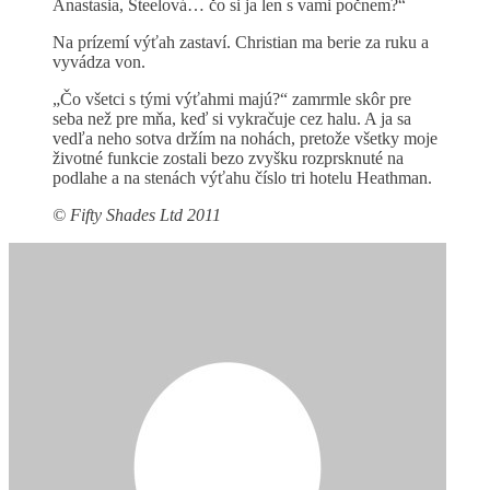
Anastasia, Steelová… čo si ja len s vami počnem?“
Na prízemí výťah zastaví. Christian ma berie za ruku a
vyvádza von.
„Čo všetci s tými výťahmi majú?“ zamrmle skôr pre
seba než pre mňa, keď si vykračuje cez halu. A ja sa
vedľa neho sotva držím na nohách, pretože všetky moje
životné funkcie zostali bezo zvyšku rozprsknuté na
podlahe a na stenách výťahu číslo tri hotelu Heathman.
© Fifty Shades Ltd 2011