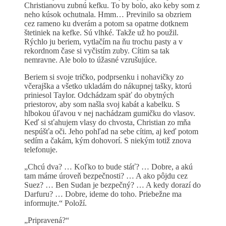
Christianovu zubnú kefku. To by bolo, ako keby som z
neho kúsok ochutnala. Hmm… Previnilo sa obzriem
cez rameno ku dverám a potom sa opatrne dotknem
štetiniek na kefke. Sú vlhké. Takže už ho použil.
Rýchlo ju beriem, vytlačím na ňu trochu pasty a v
rekordnom čase si vyčistím zuby. Cítim sa tak
nemravne. Ale bolo to úžasné vzrušujúce.
Beriem si svoje tričko, podprsenku i nohavičky zo
včerajška a všetko ukladám do nákupnej tašky, ktorú
priniesol Taylor. Odchádzam späť do obytných
priestorov, aby som našla svoj kabát a kabelku. S
hlbokou úľavou v nej nachádzam gumičku do vlasov.
Keď si sťahujem vlasy do chvosta, Christian zo mňa
nespúšťa oči. Jeho pohľad na sebe cítim, aj keď potom
sedím a čakám, kým dohovorí. S niekým totiž znova
telefonuje.
„Chcú dva? … Koľko to bude stáť? … Dobre, a akú
tam máme úroveň bezpečnosti? … A ako pôjdu cez
Suez? … Ben Sudan je bezpečný? … A kedy dorazí do
Darfuru? … Dobre, ideme do toho. Priebežne ma
informujte.“ Položí.
„Pripravená?“