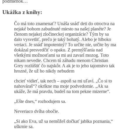
podmienok…
Ukážka z knihy:
Čo má toto znamenať? Unáša snáď deti do otroctva na
nejaké bohom zabudnuté miesto na našej planéte? Je
členom nejakej zločineckej organizácie? Tým by sa
dalo vysvetliť, prečo je taký bohatý. Alebo je hlboko
veriaci. Je snáď impotentný? To určite nie, určite by ma
dokázal presvedčiť o opaku. Z premýšľania nad
všetkými možnosťami sa mi asi zavarí mozog. Toto
nikam nevedie. Chcem tú záhadu menom Christian
Grey rozlúštiť čo najskôr. A ak je to jeho tajomstvo tak
hrozné, že už ho nikdy nebudem
chcieť vidieť, tak nech – aspoň sa mi uľaví. „Čo si to
nahováraš“? okríkne ma moje podvedomie. „Ak sa
ukáže, že má pravdu, budeš na tom pekne mizerne“.
„Ešte dnes,“ rozhodujem sa.
Neveriaco dvíha obočie.
„Si ako Eva, už sa nemôžeš dočkať jablka poznania,“
uškrnie sa.