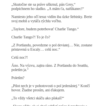
„Skutočne ste sa práve uškrnul, pán Grey,“
podpichnem ho sladko. „A mám ťa, nafúkanec!“
Namiesto jeho očí teraz vidím iba úzke štrbinky. Berie
svoj mobil a vytáča rýchlu voľbu.
„Taylore, budem potrebovať Charlie Tango.“
Charlie Tango?! To je čo?
„Z Portlandu, povedzme o pol deviatej… Nie, zostane
pristavená u Escaly… celú noc.“
Celú noc?!
Áno. Na výzvu, zajtra ráno. Z Portlandu do Seattlu,
poletím ja.“
Poletím?
„Pilot nech je v pohotovosti o pol jedenástej.“ Končí
hovor. Žiadne prosím, ani ďakujem.
„To vždy všetci skáču ako pískaš?“