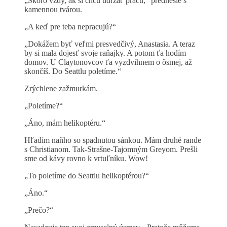
„Skoro vždy, ak si chcú udržať prácu,“ prednesie s
kamennou tvárou.
„A keď pre teba nepracujú?“
„Dokážem byť veľmi presvedčivý, Anastasia. A teraz
by si mala dojesť svoje raňajky. A potom ťa hodím
domov. U Claytonovcov ťa vyzdvihnem o ôsmej, až
skončíš. Do Seattlu poletíme.“
Zrýchlene zažmurkám.
„Poletíme?“
„Áno, mám helikoptéru.“
Hľadím naňho so spadnutou sánkou. Mám druhé rande
s Christianom. Tak-Strašne-Tajomným Greyom. Prešli
sme od kávy rovno k vrtuľníku. Wow!
„To poletíme do Seattlu helikoptérou?“
„Áno.“
„Prečo?“