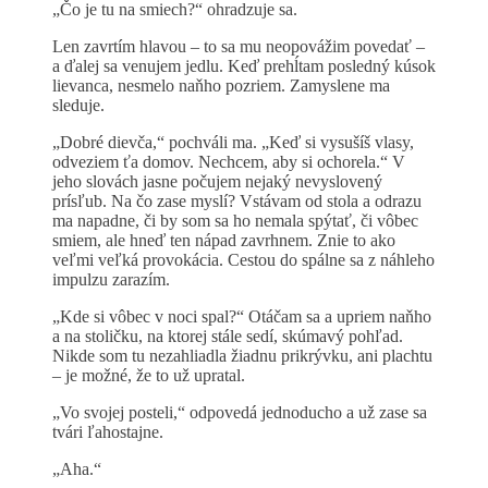
„Čo je tu na smiech?“ ohradzuje sa.
Len zavrtím hlavou – to sa mu neopovážim povedať –
a ďalej sa venujem jedlu. Keď prehĺtam posledný kúsok
lievanca, nesmelo naňho pozriem. Zamyslene ma
sleduje.
„Dobré dievča,“ pochváli ma. „Keď si vysušíš vlasy,
odveziem ťa domov. Nechcem, aby si ochorela.“ V
jeho slovách jasne počujem nejaký nevyslovený
prísľub. Na čo zase myslí? Vstávam od stola a odrazu
ma napadne, či by som sa ho nemala spýtať, či vôbec
smiem, ale hneď ten nápad zavrhnem. Znie to ako
veľmi veľká provokácia. Cestou do spálne sa z náhleho
impulzu zarazím.
„Kde si vôbec v noci spal?“ Otáčam sa a upriem naňho
a na stoličku, na ktorej stále sedí, skúmavý pohľad.
Nikde som tu nezahliadla žiadnu prikrývku, ani plachtu
– je možné, že to už upratal.
„Vo svojej posteli,“ odpovedá jednoducho a už zase sa
tvári ľahostajne.
„Aha.“