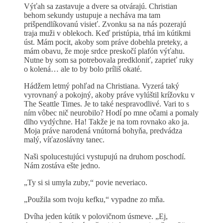
Výťah sa zastavuje a dvere sa otvárajú. Christian
behom sekundy ustupuje a necháva ma tam
prišpendlíkovanú visieť. Zvonku sa na nás pozerajú
traja muži v oblekoch. Keď pristúpia, trhá im kútikmi
úst. Mám pocit, akoby som práve dobehla preteky, a
mám obavu, že moje srdce preskočí plafón výťahu.
Nutne by som sa potrebovala predkloniť, zaprieť ruky
o kolená… ale to by bolo príliš okaté.
Hádžem letmý pohľad na Christiana. Vyzerá taký
vyrovnaný a pokojný, akoby práve vylúštil krížovku v
The Seattle Times. Je to také nespravodlivé. Vari to s
ním vôbec nič neurobilo? Hodí po mne očami a pomaly
dlho vydýchne. Ha! Takže je na tom rovnako ako ja.
Moja práve narodená vnútorná bohyňa, predvádza
malý, víťazoslávny tanec.
Naši spolucestujúci vystupujú na druhom poschodí.
Nám zostáva ešte jedno.
„Ty si si umyla zuby,“ povie neveriaco.
„Použila som tvoju kefku,“ vypadne zo mňa.
Dvíha jeden kútik v polovičnom úsmeve. „Ej,