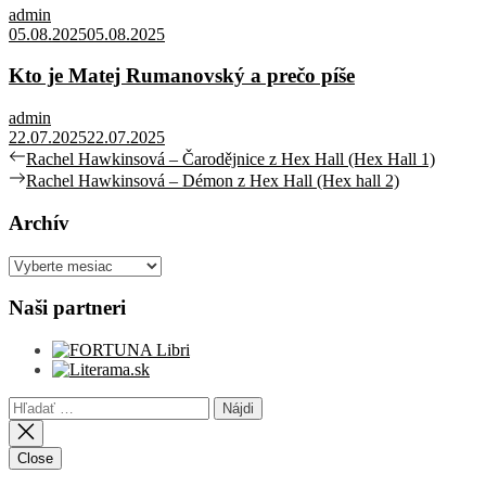
admin
05.08.2025
05.08.2025
Kto je Matej Rumanovský a prečo píše
admin
22.07.2025
22.07.2025
Navigácia
Previous
Rachel Hawkinsová – Čarodějnice z Hex Hall (Hex Hall 1)
post:
Next
Rachel Hawkinsová – Démon z Hex Hall (Hex hall 2)
v
post:
článku
Archív
Archív
Naši partneri
Hľadať:
Close