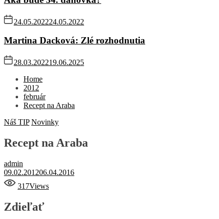
24.05.2022
24.05.2022
Martina Dacková: Zlé rozhodnutia
28.03.2022
19.06.2025
Home
2012
február
Recept na Araba
Náš TIP
Novinky
Recept na Araba
admin
09.02.2012
06.04.2016
317
Views
Zdieľať