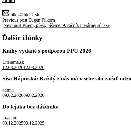
admin
milos@bielik.sk
Previous post
Eugen Filkorn
Next post
Píšem, píšeš, píšeme: 9. ročník literárnej súťaže
Ďalšie články
Knihy vydané s podporou FPU 2026
Literama.sk
12.03.2026
12.03.2026
Sisa Hájovská: Každý z nás má v sebe silu začať odz
admin
09.02.2026
09.02.2026
Do lejaka bez dáždnika
m-adam
03.12.2025
03.12.2025