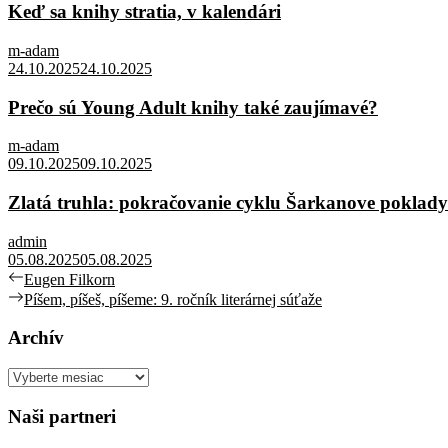
Keď sa knihy stratia, v kalendári
m-adam
24.10.2025
24.10.2025
Prečo sú Young Adult knihy také zaujímavé?
m-adam
09.10.2025
09.10.2025
Zlatá truhla: pokračovanie cyklu Šarkanove poklady
admin
05.08.2025
05.08.2025
Navigácia
Previous
Eugen Filkorn
post:
Next
Píšem, píšeš, píšeme: 9. ročník literárnej súťaže
v
post:
článku
Archív
Archív
Naši partneri