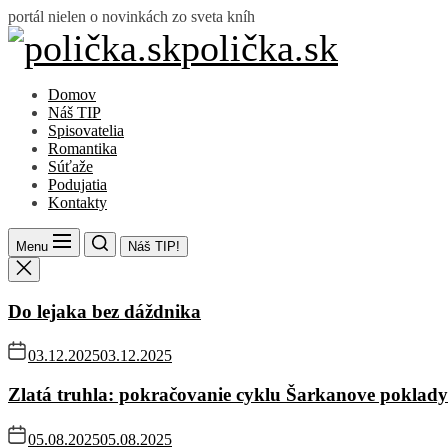
Skip
portál nielen o novinkách zo sveta kníh
to
polička.sk
polička.sk
the
content
Domov
Náš TIP
Spisovatelia
Romantika
Súťaže
Podujatia
Kontakty
Menu
Náš TIP!
Do lejaka bez dáždnika
03.12.2025
03.12.2025
Zlatá truhla: pokračovanie cyklu Šarkanove poklady
05.08.2025
05.08.2025