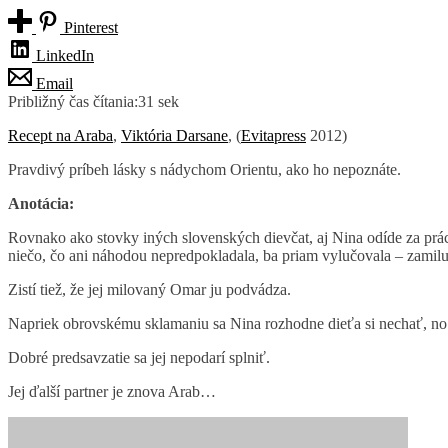
Pinterest
LinkedIn
Email
Približný čas čítania:
31 sek
Recept na Araba
,
Viktória Darsane
, (
Evitapress
2012)
Pravdivý príbeh lásky s nádychom Orientu, ako ho nepoznáte.
Anotácia:
Rovnako ako stovky iných slovenských dievčat, aj Nina odíde za prác
niečo, čo ani náhodou nepredpokladala, ba priam vylučovala – zamiluj
Zistí tiež, že jej milovaný Omar ju podvádza.
Napriek obrovskému sklamaniu sa Nina rozhodne dieťa si nechať, no
Dobré predsavzatie sa jej nepodarí splniť.
Jej ďalší partner je znova Arab…