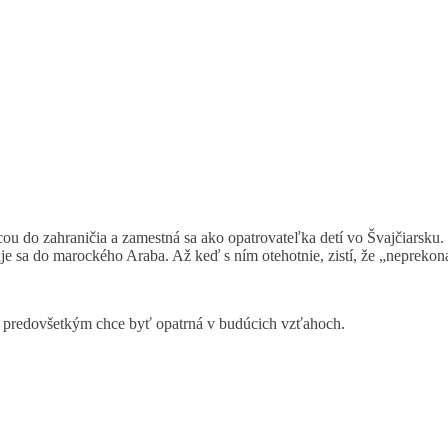
ou do zahraničia a zamestná sa ako opatrovateľka detí vo Švajčiarsku.
e sa do marockého Araba. Až keď s ním otehotnie, zistí, že „neprekonate
 predovšetkým chce byť opatrná v budúcich vzťahoch.