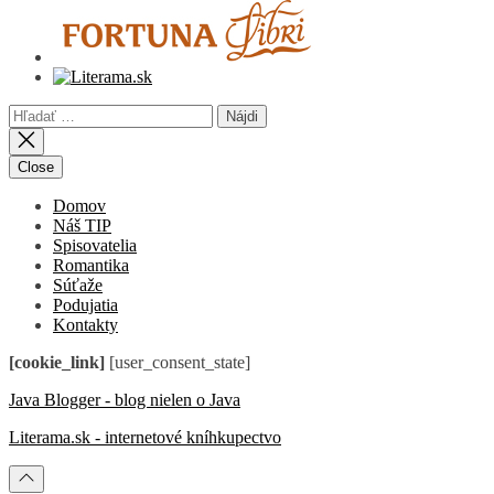
Hľadať:
Close
Domov
Náš TIP
Spisovatelia
Romantika
Súťaže
Podujatia
Kontakty
[cookie_link]
[user_consent_state]
Java Blogger - blog nielen o Java
Literama.sk - internetové kníhkupectvo