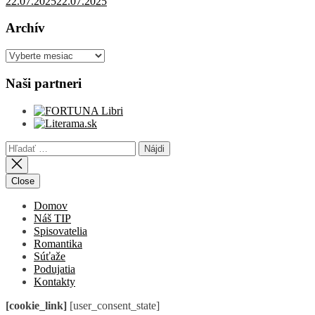
22.07.2025
22.07.2025
Archív
Archív
Naši partneri
Hľadať:
Close
Domov
Náš TIP
Spisovatelia
Romantika
Súťaže
Podujatia
Kontakty
[cookie_link]
[user_consent_state]