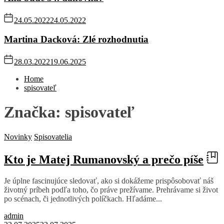
24.05.2022
24.05.2022
Martina Dacková: Zlé rozhodnutia
28.03.2022
19.06.2025
Home
spisovateľ
Značka:
spisovateľ
Novinky
Spisovatelia
Kto je Matej Rumanovský a prečo píše
Je úplne fascinujúce sledovať, ako si dokážeme prispôsobovať náš
životný príbeh podľa toho, čo práve prežívame. Prehrávame si život
po scénach, či jednotlivých políčkach. Hľadáme...
admin