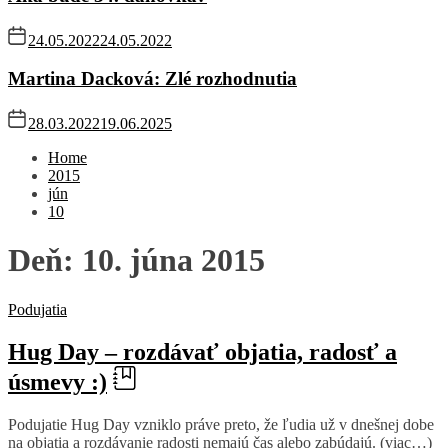
24.05.2022
24.05.2022
Martina Dacková: Zlé rozhodnutia
28.03.2022
19.06.2025
Home
2015
jún
10
Deň:
10. júna 2015
Podujatia
Hug Day – rozdávať objatia, radosť a
úsmevy :)
Podujatie Hug Day vzniklo práve preto, že ľudia už v dnešnej dobe
na objatia a rozdávanie radosti nemajú čas alebo zabúdajú. (viac…)